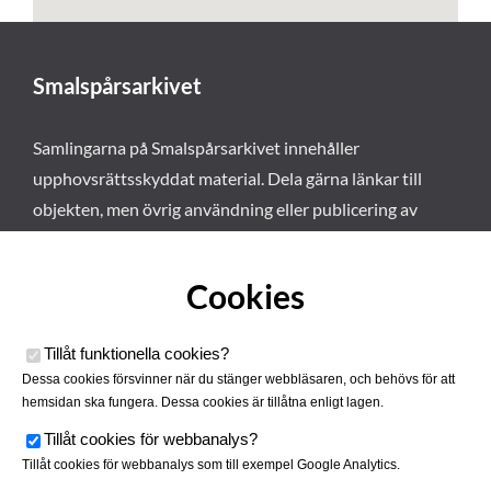
Smalspårsarkivet
Samlingarna på Smalspårsarkivet innehåller
upphovsrättsskyddat material. Dela gärna länkar till
objekten, men övrig användning eller publicering av
materialet kräver vårt tillstånd. Läs mer om våra
användarvillkor här
.
Cookies
Tillåt funktionella cookies
?
Dessa cookies försvinner när du stänger webbläsaren, och behövs för att
hemsidan ska fungera. Dessa cookies är tillåtna enligt lagen.
Tillåt cookies för webbanalys
?
Tillåt cookies för webbanalys som till exempel Google Analytics.