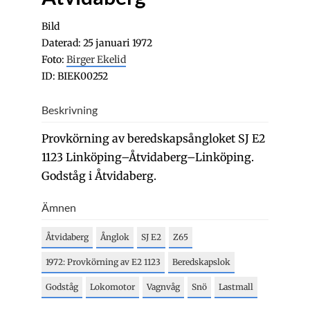
Bild
Daterad: 25 januari 1972
Foto:
Birger Ekelid
ID: BIEK00252
Beskrivning
Provkörning av beredskapsångloket SJ E2
1123 Linköping–Åtvidaberg–Linköping.
Godståg i Åtvidaberg.
Ämnen
Åtvidaberg
Ånglok
SJ E2
Z65
1972: Provkörning av E2 1123
Beredskapslok
Godståg
Lokomotor
Vagnvåg
Snö
Lastmall