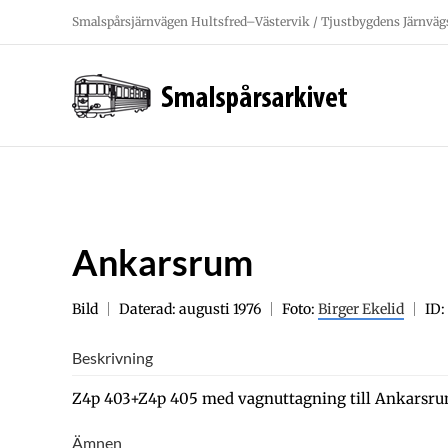
Fortsätt
Smalspårsjärnvägen Hultsfred–Västervik / Tjustbygdens Järnväg
till
innehållet
Ankarsrum
Bild
Daterad: augusti 1976
Foto:
Birger Ekelid
ID:
Beskrivning
Z4p 403+Z4p 405 med vagnuttagning till Ankarsru
Ämnen