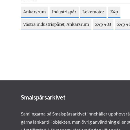
Ankarsrum
Industrispår
Lokomotor
Z4p
Västra industrispåret, Ankarsrum
Z4p 403
Z4p 4
Smalspårsarkivet
Samlingarna på Smalspårsarkivet innehåller upphovsrä
gärna länkar till objekten, men övrig användning eller p
vårt tillstånd. Läs mer om våra
användarvillkor här
.