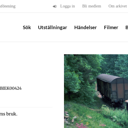
sförening
Logga in
Bli medlem
Om arkivet
Sök
Utställningar
Händelser
Filmer
B
 BIEK00424
ms bruk.