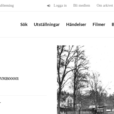
sförening
Logga in
Bli medlem
Om arkivet
Sök
Utställningar
Händelser
Filmer
B
 JVMB00001
.