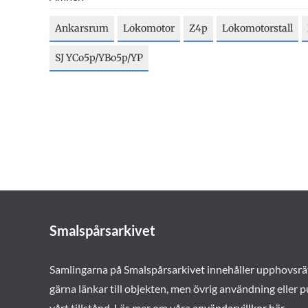
Ankarsrum
Lokomotor
Z4p
Lokomotorstall
SJ YCo5p/YBo5p/YP
Smalspårsarkivet
Samlingarna på Smalspårsarkivet innehåller upphovsrä
gärna länkar till objekten, men övrig användning eller p
vårt tillstånd. Läs mer om våra
användarvillkor här
.