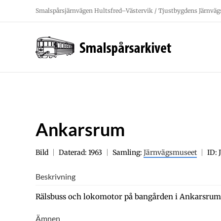
Fortsätt
Smalspårsjärnvägen Hultsfred–Västervik / Tjustbygdens Järnväg
till
innehållet
Ankarsrum
Bild
Daterad: 1963
Samling:
Järnvägsmuseet
ID:
Beskrivning
Rälsbuss och lokomotor på bangården i Ankarsrum
Ämnen