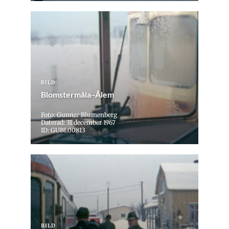
BILD
Blomstermåla–Ålem
Foto: Gunnar Blumenberg
Daterad: 31 december 1967
ID: GUBL00813
BILD