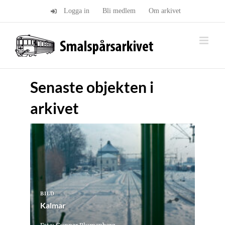
Fortsätt
Logga in
Bli medlem
Om arkivet
till
innehållet
Senaste objekten i
arkivet
BILD
Kalmar