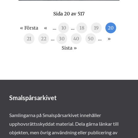
Sida 20 av 517
« Första
«
...
10
...
18
19
20
21
22
...
30
40
50
...
»
Sista »
Smalspårsarkivet
Samlingarna på Smalspårsarkivet innehåller
upphovsrättsskyddat material. Dela gärna länkar till
objekten, men övrig användning eller publicering av