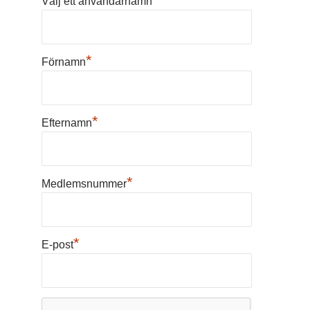
Välj ett användarnamn
*
Förnamn
*
Efternamn
*
Medlemsnummer
*
E-post