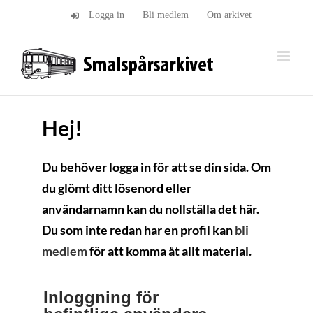
Fortsätt
Logga in
Bli medlem
Om arkivet
till
innehållet
Hej!
Du behöver logga in för att se din sida. Om
du glömt ditt lösenord eller
användarnamn kan du nollställa det här.
Du som inte redan har en profil kan
bli
medlem
för att komma åt allt material.
Inloggning för