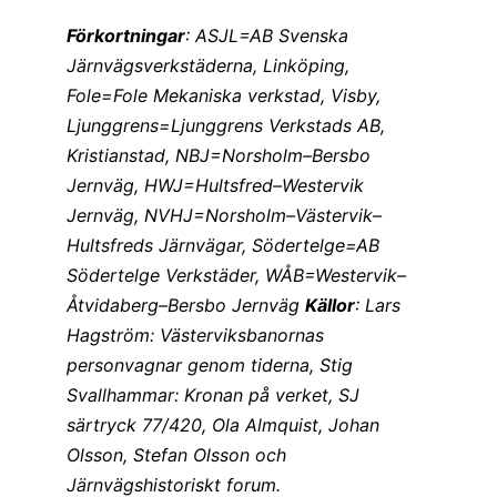
Förkortningar
: ASJL=AB Svenska
Järnvägsverkstäderna, Linköping,
Fole=Fole Mekaniska verkstad, Visby
,
Ljunggrens=Ljunggrens Verkstads AB,
Kristianstad, NBJ=Norsholm–Bersbo
Jernväg, HWJ=Hultsfred–Westervik
Jernväg, NVHJ=Norsholm–Västervik–
Hultsfreds Järnvägar, Södertelge=AB
Södertelge Verkstäder, WÅB=Westervik–
Åtvidaberg–Bersbo Jernväg
Källor
: Lars
Hagström: Västerviksbanornas
personvagnar genom tiderna, Stig
Svallhammar: Kronan på verket, SJ
särtryck 77/420, Ola Almquist, Johan
Olsson, Stefan Olsson och
Järnvägshistoriskt forum.