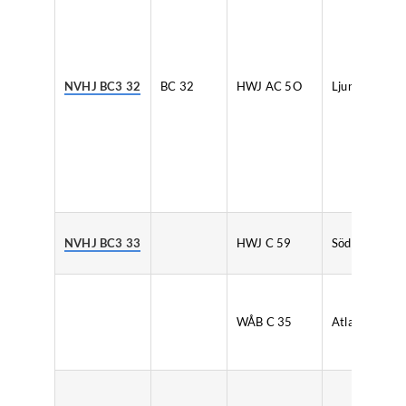
NVHJ BC3 32
BC 32
HWJ AC 5O
Ljunggrens
NVHJ BC3 33
HWJ C 59
Södertelge
WÅB C 35
Atlas