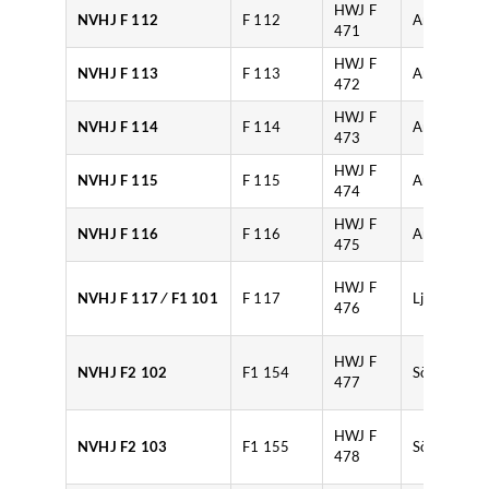
HWJ F
NVHJ F 112
F 112
Ankarsrum
471
HWJ F
NVHJ F 113
F 113
Ankarsrum
472
HWJ F
NVHJ F 114
F 114
Ankarsrum
473
HWJ F
NVHJ F 115
F 115
Ankarsrum
474
HWJ F
NVHJ F 116
F 116
Ankarsrum
475
HWJ F
NVHJ F 117 ⁄ F1 101
F 117
Ljunggrens
476
HWJ F
NVHJ F2 102
F1 154
Södertelge
477
HWJ F
NVHJ F2 103
F1 155
Södertelge
478