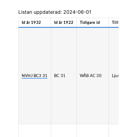
Listan uppdaterad: 2024-06-01
Id år 1932
Id år 1922
Tidigare id
Tillverkare
NVHJ BC3 31
BC 31
WÅB AC 30
Ljunggrens