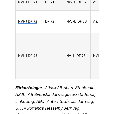
NVHJ DF 91
DF 91
NWHJ DF 87
ASJL
NVHJ DF 92
DF 92
NWHJ DF 88
ASJL
NVHJ DF 93
NVHJ DF 93
NVHJ
Förkortningar
: Atlas=AB Atlas, Stockholm,
ASJL=AB Svenska Järnvägsverkstäderna,
Linköping, AGJ=Anten Gräfsnäs Järnväg,
GHJ=Gotlands Hesselby Jernväg,