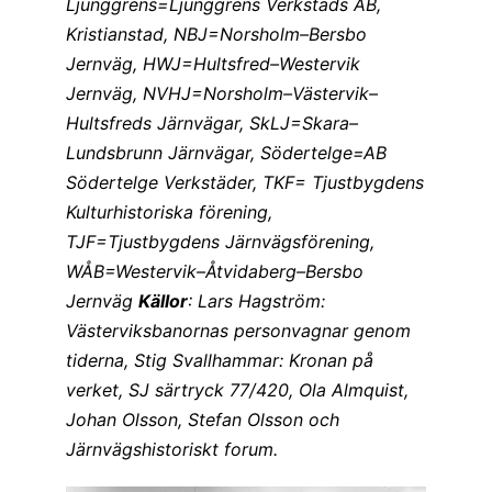
Ljunggrens=Ljunggrens Verkstads AB,
Kristianstad, NBJ=Norsholm–Bersbo
Jernväg, HWJ=Hultsfred–Westervik
Jernväg, NVHJ=Norsholm–Västervik–
Hultsfreds Järnvägar, SkLJ=Skara–
Lundsbrunn Järnvägar, Södertelge=AB
Södertelge Verkstäder, TKF= Tjustbygdens
Kulturhistoriska förening,
TJF=Tjustbygdens Järnvägsförening,
WÅB=Westervik–Åtvidaberg–Bersbo
Jernväg
Källor
: Lars Hagström:
Västerviksbanornas personvagnar genom
tiderna, Stig Svallhammar: Kronan på
verket, SJ särtryck 77/420, Ola Almquist,
Johan Olsson, Stefan Olsson och
Järnvägshistoriskt forum.