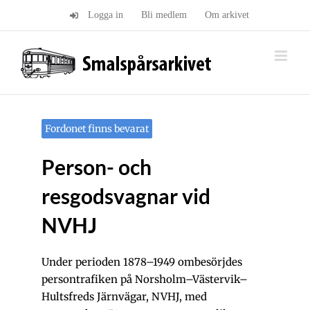
Fortsätt
Logga in
Bli medlem
Om arkivet
till
innehållet
Fordonet finns bevarat
Person- och
resgodsvagnar vid
NVHJ
Under perioden 1878–1949 ombesörjdes
persontrafiken på Norsholm–Västervik–
Hultsfreds Järnvägar, NVHJ, med