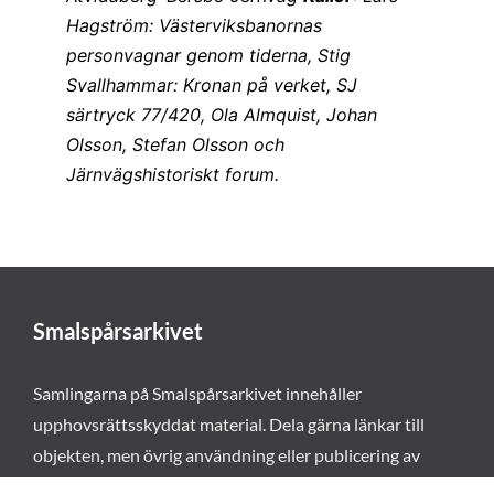
Hagström: Västerviksbanornas
personvagnar genom tiderna, Stig
Svallhammar: Kronan på verket, SJ
särtryck 77/420, Ola Almquist, Johan
Olsson, Stefan Olsson och
Järnvägshistoriskt forum.
Smalspårsarkivet
Samlingarna på Smalspårsarkivet innehåller
upphovsrättsskyddat material. Dela gärna länkar till
objekten, men övrig användning eller publicering av
materialet kräver vårt tillstånd. Läs mer om våra