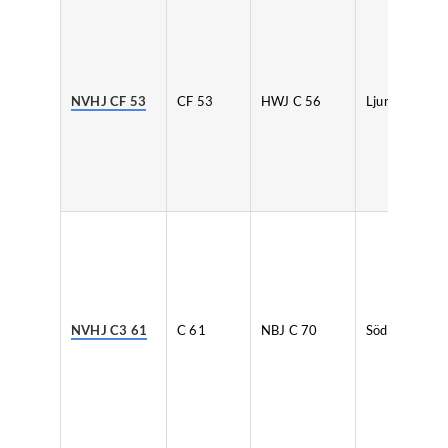
NVHJ CF 53
CF 53
HWJ C 56
Ljunggrens
NVHJ C3 61
C 61
NBJ C 70
Södertelge