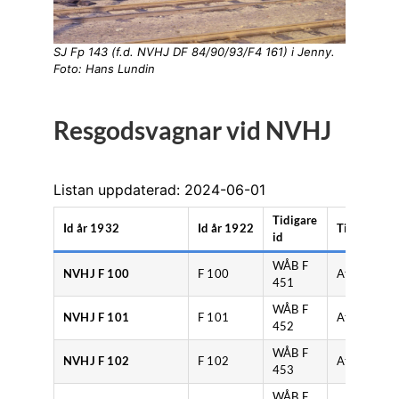
SJ Fp 143 (f.d. NVHJ DF 84/90/93/F4 161) i Jenny.
Foto: Hans Lundin
Resgodsvagnar vid NVHJ
Listan uppdaterad: 2024-06-01
Tidigare
Id år 1932
Id år 1922
Tillverkare
id
WÅB F
NVHJ F 100
F 100
Atlas
451
WÅB F
NVHJ F 101
F 101
Atlas
452
WÅB F
NVHJ F 102
F 102
Atlas
453
WÅB F