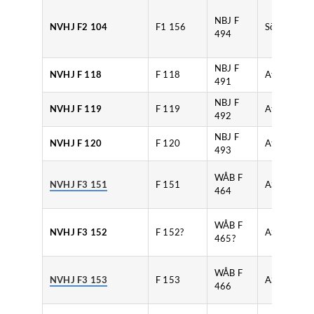
NBJ F
NVHJ F2 104
F1 156
Södertelge
494
NBJ F
NVHJ F 118
F 118
Atlas
491
NBJ F
NVHJ F 119
F 119
Atlas
492
NBJ F
NVHJ F 120
F 120
Atlas
493
WÅB F
NVHJ F3 151
F 151
ASJL
464
WÅB F
NVHJ F3 152
F 152?
ASJL
465?
WÅB F
NVHJ F3 153
F 153
ASJL
466