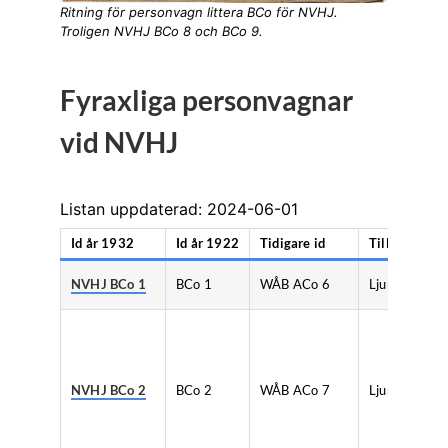
Ritning för personvagn littera BCo för NVHJ.
Troligen NVHJ BCo 8 och BCo 9.
Fyraxliga personvagnar
vid NVHJ
Listan uppdaterad: 2024-06-01
Id år 1932
Id år 1922
Tidigare id
Tillverkare
NVHJ BCo 1
BCo 1
WÅB ACo 6
Ljunggrens
NVHJ BCo 2
BCo 2
WÅB ACo 7
Ljunggrens