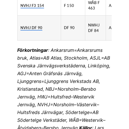
WÅB F
NVHJ F3 154
F 150
ASJL
463
NWHJ
NVHJ
DF 90
DF 90
ASJL
DF 84
Förkortningar
: Ankarsrum=Ankarsrums
bruk, Atlas=AB Atlas, Stockholm, ASJL=AB
Svenska Järnvägsverkstäderna, Linköping,
AGJ=Anten Gräfsnäs Järnväg
,
Ljunggrens=Ljunggrens Verkstads AB,
Kristianstad, NBJ=Norsholm–Bersbo
Jernväg, HWJ=Hultsfred–Westervik
Jernväg, NVHJ=Norsholm–Västervik–
Hultsfreds Järnvägar, Södertelge=AB
Södertelge Verkstäder, WÅB=Westervik–
Åtvidaberg–Bersbo Jernväg
Källor
: Lars