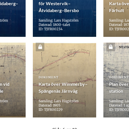
idaberg–
för Westervik–
Karta över
Åtvidaberg–Bersbo
Fårhult
ström
Samling: Lars Hagström
Samling: L
Daterad: 1800-talet
Daterad: 187
ID: TJFR00234
ID: TJFR00
DOKUMENT
DOKUMENT
n vid
Karta över Wimmerby–
Plan över
le
Spångenäs Järnväg
station
ström
Samling: Lars Hagström
Samling: L
Daterad: 1905
Daterad: 1 ap
ID: TJFR00229
ID: TJFR00