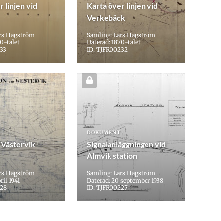
 linjen vid
Karta över linjen vid
Verkebäck
ars Hagström
Samling: Lars Hagström
0-talet
Daterad: 1870-talet
233
ID: TJFR00232
DOKUMENT
 Västervik
Signalanläggningen vid
Almvik station
ars Hagström
Samling: Lars Hagström
ril 1941
Daterad: 20 september 1938
228
ID: TJFR00227