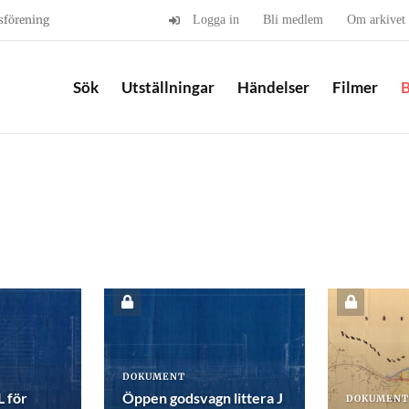
sförening
Logga in
Bli medlem
Om arkivet
Sök
Utställningar
Händelser
Filmer
B
DOKUMENT
L för
Öppen godsvagn littera J
DOKUMENT