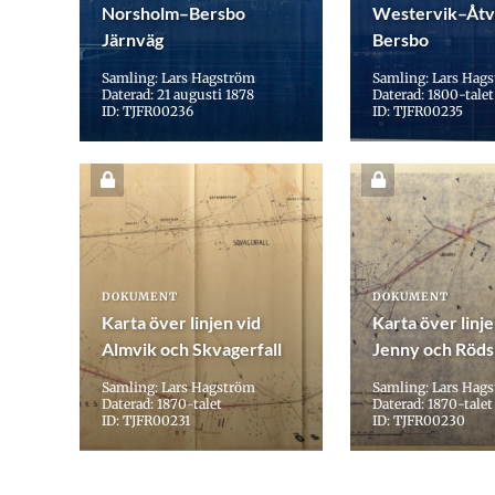
Norsholm–Bersbo
Westervik–Åtv
Järnväg
Bersbo
Samling: Lars Hagström
Samling: Lars Hag
Daterad: 21 augusti 1878
Daterad: 1800-talet
ID: TJFR00236
ID: TJFR00235
DOKUMENT
DOKUMENT
Karta över linjen vid
Karta över linje
Almvik och Skvagerfall
Jenny och Röds
Samling: Lars Hagström
Samling: Lars Hag
Daterad: 1870-talet
Daterad: 1870-talet
ID: TJFR00231
ID: TJFR00230