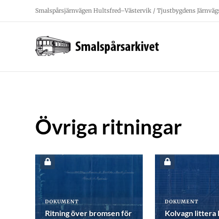
Fortsätt
Smalspårsjärnvägen Hultsfred–Västervik / Tjustbygdens Järnväg
till
innehållet
Övriga ritningar
DOKUMENT
DOKUMENT
Ritning över bromsen för
Kolvagn littera 