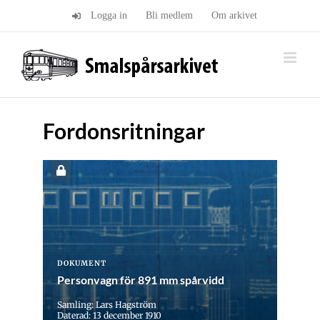
Fortsätt
Logga in
Bli medlem
Om arkivet
till
innehållet
Fordonsritningar
DOKUMENT
Personvagn för 891 mm spårvidd
Samling: Lars Hagström
Daterad: 13 december 1910