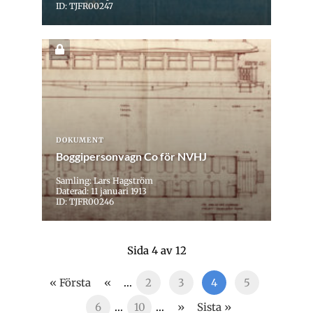
ID: TJFR00247
DOKUMENT
Boggipersonvagn Co för NVHJ
Samling: Lars Hagström
Daterad: 11 januari 1913
ID: TJFR00246
Sida 4 av 12
« Första
«
...
2
3
4
5
6
...
10
...
»
Sista »