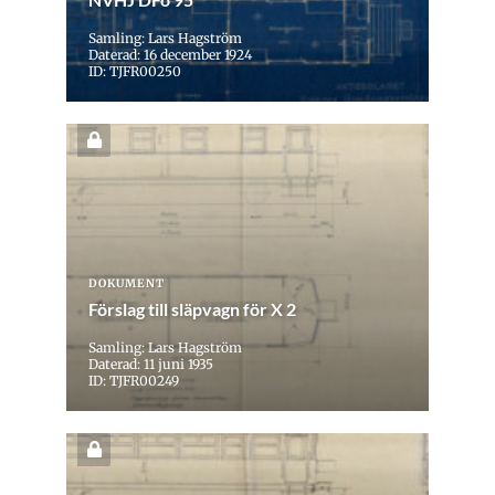
Samling: Lars Hagström
Daterad: 16 december 1924
ID: TJFR00250
DOKUMENT
Förslag till släpvagn för X 2
Samling: Lars Hagström
Daterad: 11 juni 1935
ID: TJFR00249