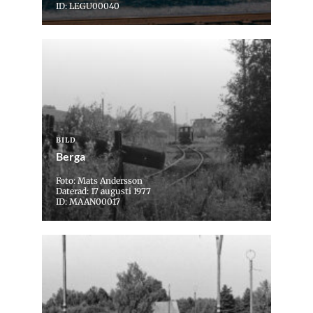
ID: LEGU00040
BILD
Berga
Foto: Mats Andersson
Daterad: 17 augusti 1977
ID: MAAN00017