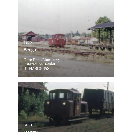
BILD
Berga
Foto: Hans Blomberg
Daterad: 1970-talet
ID: HABL00158
BILD
Högsby