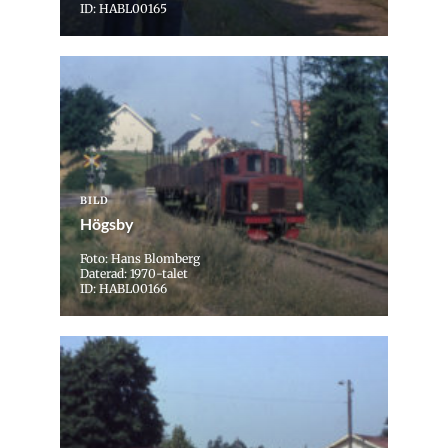
ID: HABL00165
BILD
Högsby
Foto: Hans Blomberg
Daterad: 1970-talet
ID: HABL00166