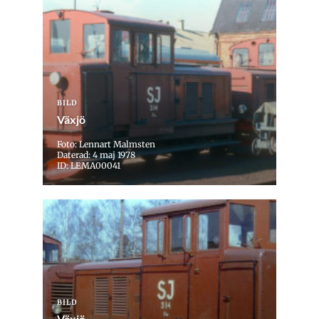
BILD
Växjö
Foto: Lennart Malmsten
Daterad: 4 maj 1978
ID: LEMA00041
BILD
Växjö