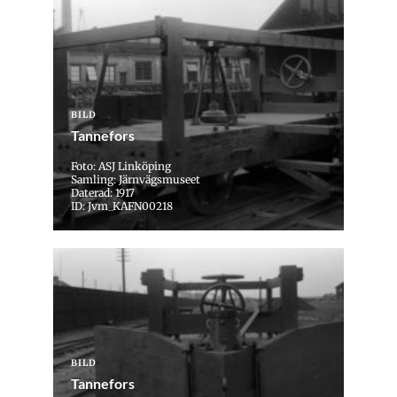
BILD
Tannefors
Foto: ASJ Linköping
Samling: Järnvägsmuseet
Daterad: 1917
ID: Jvm_KAFN00218
BILD
Tannefors