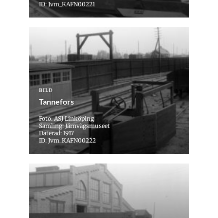
ID: Jvm_KAFN00221
BILD
Tannefors
Foto: ASJ Linköping
Samling: Järnvägsmuseet
Daterad: 1917
ID: Jvm_KAFN00222