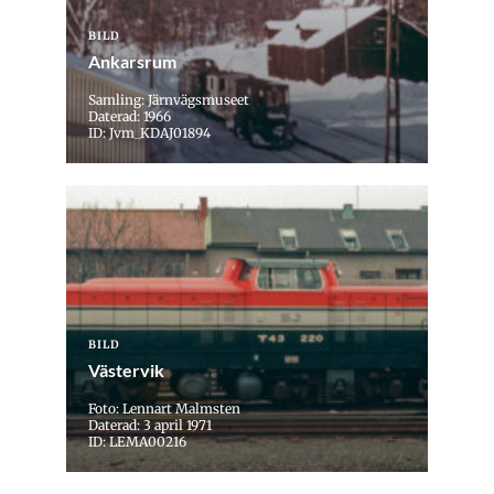
BILD
Ankarsrum
Samling: Järnvägsmuseet
Daterad: 1966
ID: Jvm_KDAJ01894
BILD
Västervik
Foto: Lennart Malmsten
Daterad: 3 april 1971
ID: LEMA00216