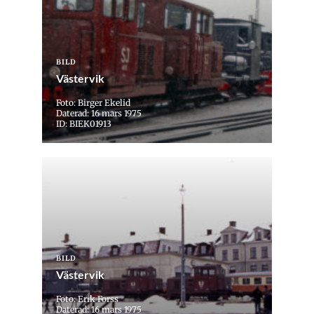
BILD
Västervik
Foto: Birger Ekelid
Daterad: 16 mars 1975
ID: BIEK01913
BILD
Västervik
Foto: Erik Forss
Daterad: 16 mars 1975