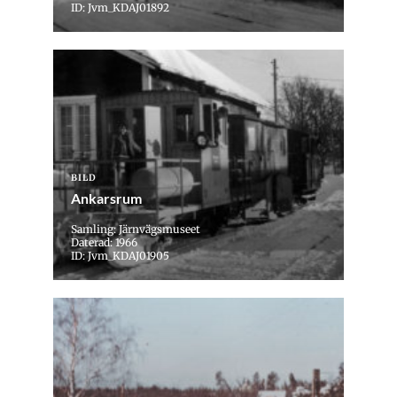
ID: Jvm_KDAJ01892
BILD
Ankarsrum
Samling: Järnvägsmuseet
Daterad: 1966
ID: Jvm_KDAJ01905