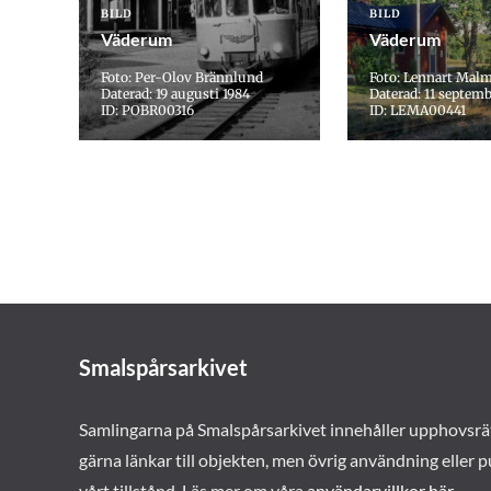
BILD
BILD
Väderum
Väderum
Foto: Per-Olov Brännlund
Foto: Lennart Mal
Daterad: 19 augusti 1984
Daterad: 11 septemb
ID: POBR00316
ID: LEMA00441
Smalspårsarkivet
Samlingarna på Smalspårsarkivet innehåller upphovsrä
gärna länkar till objekten, men övrig användning eller p
vårt tillstånd. Läs mer om våra
användarvillkor här
.