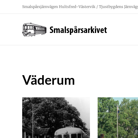
Fortsätt
Smalspårsjärnvägen Hultsfred–Västervik / Tjustbygdens Järnväg
till
innehållet
Väderum