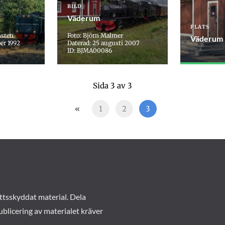
BILD
Väderum
PLATS
msten
Foto: Björn Malmer
Väderum
er 1992
Daterad: 25 augusti 2007
ID: BJMA00086
Sida 3 av 3
«
1
2
3
ttsskyddat material. Dela
ublicering av materialet kräver