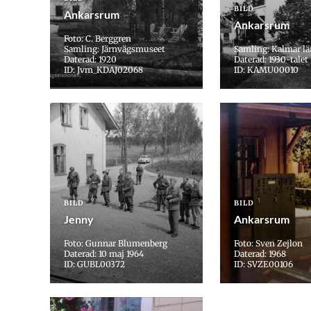
BILD
Ankarsrum
Ankarsrum
Foto: C. Berggren
Samling: Järnvägsmuseet
Samling: Kalmar 
Daterad: 1920
Daterad: 1930-talet
ID: Jvm_KDAJ02068
ID: KAMU00010
BILD
BILD
Jenny
Ankarsrum
Foto: Gunnar Blumenberg
Foto: Sven Zejlon
Daterad: 10 maj 1964
Daterad: 1968
ID: GUBL00372
ID: SVZE00106