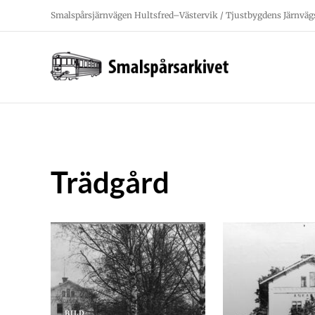
Fortsätt
Smalspårsjärnvägen Hultsfred–Västervik / Tjustbygdens Järnväg
till
innehållet
Trädgård
BILD