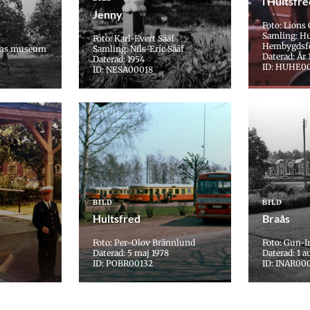
i Hultsfr
Jenny
Foto: Lions
Samling: Hu
Foto: Karl-Evert Sääf
Hembygdsf
läns museum
Samling: Nils-Eric Sääf
Daterad: År 
Daterad: 1954
ID: HUHE0
ID: NESA00018
BILD
BILD
Hultsfred
Braås
Foto: Per-Olov Brännlund
Foto: Gun-I
Daterad: 5 maj 1978
Daterad: 1 a
ID: POBR00132
ID: INAR00