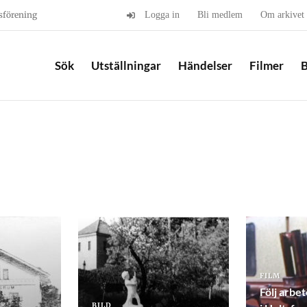
sförening
Logga in
Bli medlem
Om arkivet
Sök
Utställningar
Händelser
Filmer
B
FILM
Följ arbet
BILD