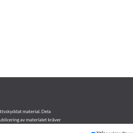
ttsskyddat material. Dela
ublicering av materialet kräver