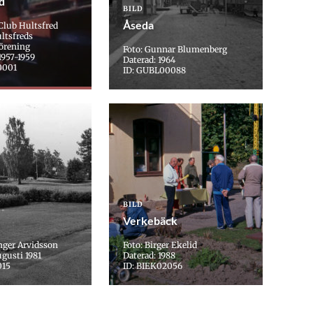
ed
BILD
Åseda
 Club Hultsfred
ltsfreds
örening
Foto: Gunnar Blumenberg
1957-1959
Daterad: 1964
0001
ID: GUBL00088
BILD
Verkebäck
nger Arvidsson
Foto: Birger Ekelid
ugusti 1981
Daterad: 1988
015
ID: BIEK02056