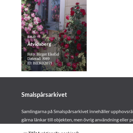
BILD
Åtvidaberg
Foto: Birger Ekelid
Daterad: 1989
ID: BIEK02071
Smalspårsarkivet
Samlingarna på Smalspårsarkivet innehåller upphovsrä
gärna länkar till objekten, men övrig användning eller p
vårt tillstånd. Läs mer om våra
användarvillkor här
.