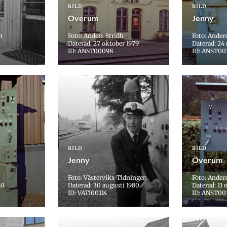
BILD
BILD
Överum
Jenny
n
Foto: Anders Stridh
Foto: Ander
8
Daterad: 27 oktober 1979
Daterad: 24
ID: ANST00098
ID: ANST00
BILD
BILD
Jenny
Överum
Foto: Västerviks-Tidningen
Foto: Ander
80
Daterad: 30 augusti 1980
Daterad: 11 
ID: VATI00114
ID: ANST00