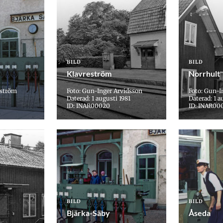
BILD
BILD
Klavreström
Norrhult
lström
Foto: Gun-Inger Arvidsson
Foto: Gun-I
Daterad: 1 augusti 1981
Daterad: 1 a
ID: INAR00020
ID: INAR00
BILD
BILD
Bjärka-Säby
Åseda