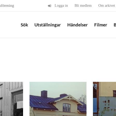
sförening
Logga in
Bli medlem
Om arkivet
Sök
Utställningar
Händelser
Filmer
B