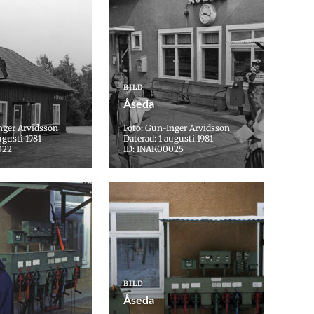
BILD
Åseda
nger Arvidsson
Foto: Gun-Inger Arvidsson
ugusti 1981
Daterad: 1 augusti 1981
022
ID: INAR00025
BILD
Åseda