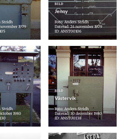
BILD
Jenny
s Stridh
Foto: Anders Stridh
 november 1979
Daterad: 24 november 1979
105
ID: ANST00106
BILD
Västervik
s Stridh
Foto: Anders Stridh
oktober 1980
Daterad: 30 december 1980
130
ID: ANST00138