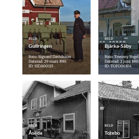
BILD
BILD
Gullringen
Bjärka-Säby
Foto: Sigvard Davidsson
Foto: Tommy Foge
Daterad: 29 mars 1981
Daterad: 2 juni 1981
ID: SIDA00115
ID: TOFO00104
BILD
BILD
Åseda
Totebo