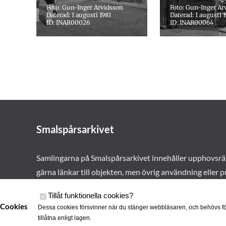
Foto: Gun-Inger Arvidsson
Foto: Gun-Inger Ar
Daterad: 1 augusti 1981
Daterad: 1 augusti 
ID: INAR00026
ID: INAR00064
Smalspårsarkivet
Samlingarna på Smalspårsarkivet innehåller upphovsrä
gärna länkar till objekten, men övrig användning eller p
vårt tillstånd. Läs mer om våra
användarvillkor här
.
Tillåt funktionella cookies
?
Cookies
Dessa cookies försvinner när du stänger webbläsaren, och behövs fö
tillåtna enligt lagen.
Cookies