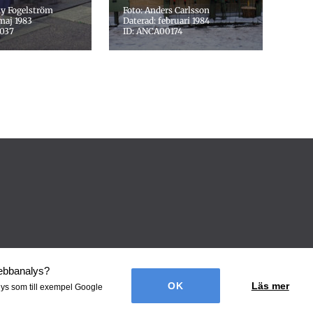
y Fogelström
Foto: Anders Carlsson
maj 1983
Daterad: februari 1984
037
ID: ANCA00174
webbanalys
?
Läs mer
lys som till exempel Google