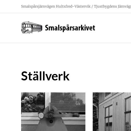
Fortsätt
Smalspårsjärnvägen Hultsfred–Västervik / Tjustbygdens Järnväg
till
innehållet
Ställverk