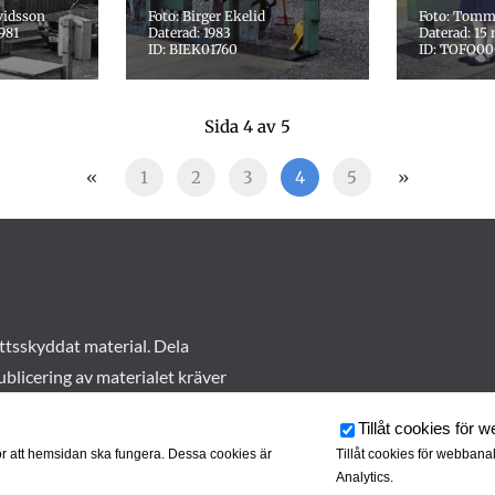
vidsson
Foto: Birger Ekelid
Foto: Tomm
1981
Daterad: 1983
Daterad: 15 
ID: BIEK01760
ID: TOFO00
Sida 4 av 5
«
1
2
3
4
5
»
ttsskyddat material. Dela
ublicering av materialet kräver
Tillåt cookies för 
r att hemsidan ska fungera. Dessa cookies är
Tillåt cookies för webbana
Analytics.