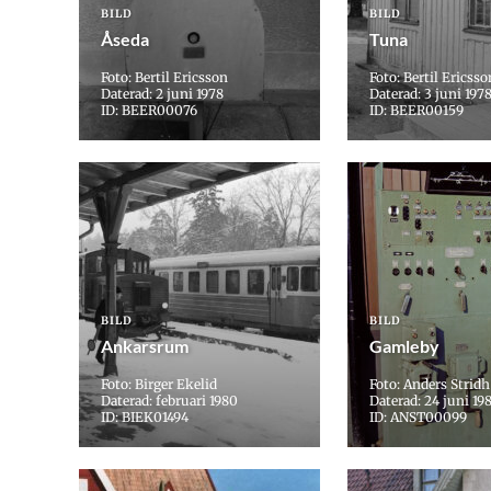
BILD
BILD
Åseda
Tuna
Foto: Bertil Ericsson
Foto: Bertil Ericsso
Daterad: 2 juni 1978
Daterad: 3 juni 197
ID: BEER00076
ID: BEER00159
BILD
BILD
Ankarsrum
Gamleby
Foto: Birger Ekelid
Foto: Anders Stridh
Daterad: februari 1980
Daterad: 24 juni 19
ID: BIEK01494
ID: ANST00099