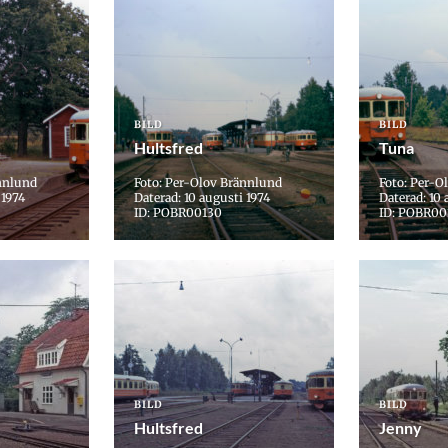
BILD
BILD
Hultsfred
Tuna
nnlund
Foto: Per-Olov Brännlund
Foto: Per-O
 1974
Daterad: 10 augusti 1974
Daterad: 10 
ID: POBR00130
ID: POBR00
BILD
BILD
Hultsfred
Jenny