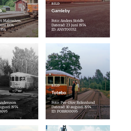
BILD
ck
Gamleby
rt Malmsten
Foto: Anders Stridh
juni 1974
Daterad: 23 juni 1974
354
ID: ANST00152
BILD
Totebo
Andersson
Foto: Per-Olov Brännlund
ugusti 1974
Daterad: 10 augusti 1974
0095
ID: POBR00095