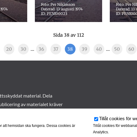
Foto: Per Niklasson
Foto: Per N
 1974
Daterad: 13 augusti 1974
Daterad: 13 
ID: PENI00023
ID: PENI00
Sida 38 av 112
20
30
...
36
37
38
39
40
...
50
60
ttsskyddat material. Dela
ublicering av materialet kräver
Tillåt cookies för 
r att hemsidan ska fungera. Dessa cookies är
Tillåt cookies för webbana
Analytics.