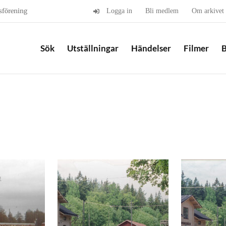
sförening
Logga in
Bli medlem
Om arkivet
Sök
Utställningar
Händelser
Filmer
B