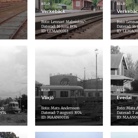
BILD
BILD
Verkebäck
Verkebä
Foto: Lennart Malmsten
Foto: Lenna
Daterad: 16 juni 1974
Daterad: 16 
ID: LEMA00353
ID: LEMA00
BILD
BILD
Växjö
Evedal
son
Foto: Mats Andersson
Foto: Mats 
1974
Daterad: 7 augusti 1974
Daterad: 7 a
ID: MAAN00116
ID: MAAN0