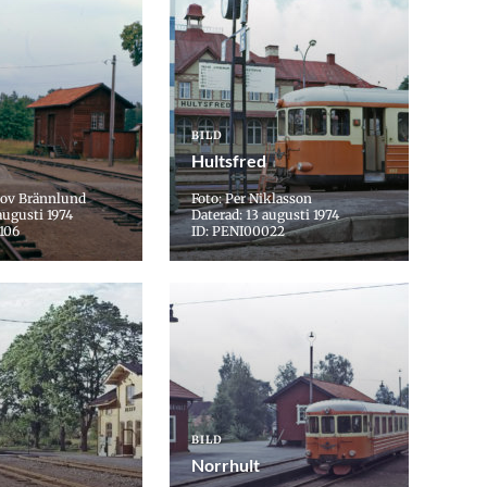
BILD
Hultsfred
lov Brännlund
Foto: Per Niklasson
augusti 1974
Daterad: 13 augusti 1974
106
ID: PENI00022
BILD
Norrhult