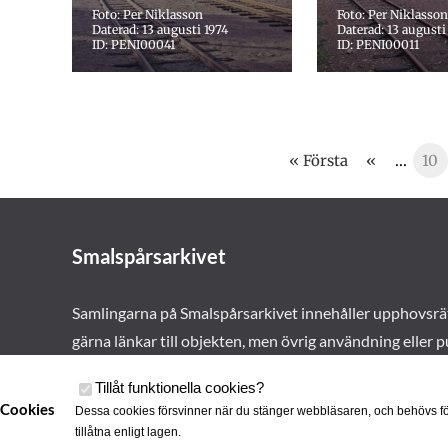
Foto: Per Niklasson
Foto: Per Niklasson
Daterad: 13 augusti 1974
Daterad: 13 augusti
ID: PENI00041
ID: PENI00011
« Första
«
...
10
Smalspårsarkivet
Samlingarna på Smalspårsarkivet innehåller upphovsrä
gärna länkar till objekten, men övrig användning eller p
vårt tillstånd. Läs mer om våra
användarvillkor här
.
Tillåt funktionella cookies
?
Cookies
Dessa cookies försvinner när du stänger webbläsaren, och behövs fö
tillåtna enligt lagen.
Cookies