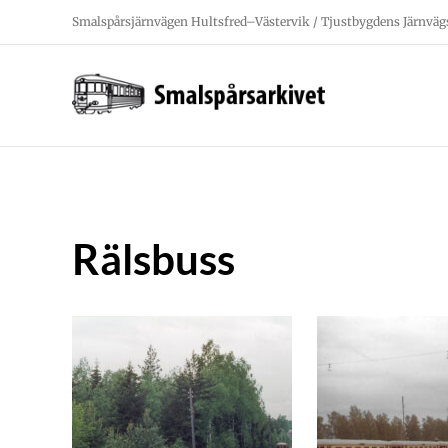
Fortsätt
Smalspårsjärnvägen Hultsfred–Västervik / Tjustbygdens Järnväg
till
innehållet
Rälsbuss