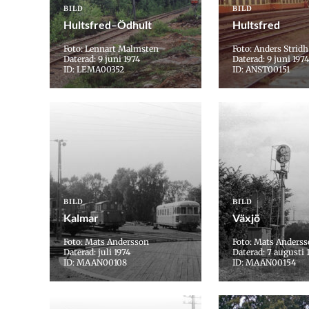
BILD
BILD
Hultsfred–Ödhult
Hultsfred
Foto: Lennart Malmsten
Foto: Anders Stridh
Daterad: 9 juni 1974
Daterad: 9 juni 1974
ID: LEMA00352
ID: ANST00151
BILD
BILD
Kalmar
Växjö
Foto: Mats Andersson
Foto: Mats Anders
Daterad: juli 1974
Daterad: 7 augusti 
ID: MAAN00108
ID: MAAN00154