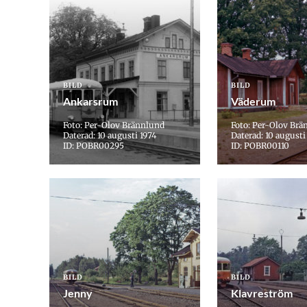
BILD
BILD
Ankarsrum
Väderum
Foto: Per-Olov Brännlund
Foto: Per-Olov Brä
Daterad: 10 augusti 1974
Daterad: 10 augusti
ID: POBR00295
ID: POBR00110
BILD
BILD
Jenny
Klavreström