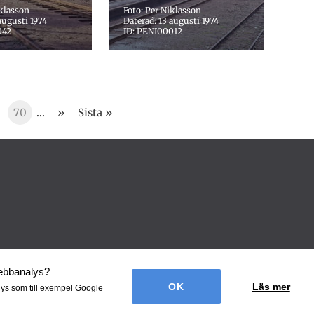
iklasson
Foto: Per Niklasson
augusti 1974
Daterad: 13 augusti 1974
042
ID: PENI00012
70
...
»
Sista »
webbanalys
?
Läs mer
lys som till exempel Google