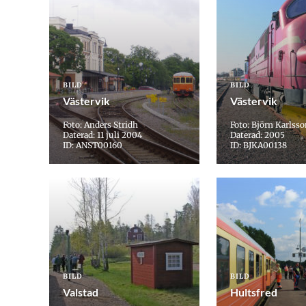
BILD
BILD
Västervik
Västervik
Foto: Anders Stridh
Foto: Björn Karlss
Daterad: 11 juli 2004
Daterad: 2005
ID: ANST00160
ID: BJKA00138
BILD
BILD
Valstad
Hultsfred