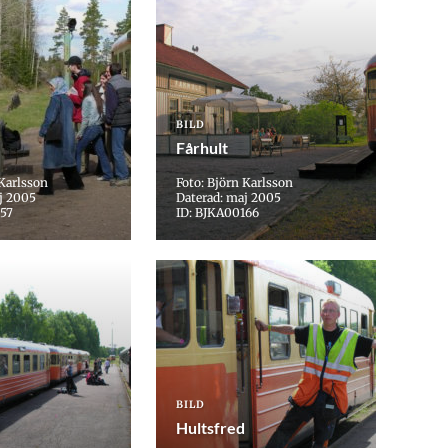
BILD
Fårhult
 Karlsson
Foto: Björn Karlsson
j 2005
Daterad: maj 2005
157
ID: BJKA00166
BILD
Hultsfred