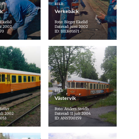
BILD
ck
Verkebäck
 Ekelid
Foto: Birger Ekelid
ni 2002
Daterad: juni 2002
670
ID: BIEK01671
BILD
Västervik
Heller
Foto: Anders Stridh
uli 2002
Daterad: 11 juli 2004
0053
ID: ANST00159