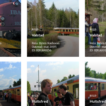
BILD
BILD
Valstad
Valstad
on
Foto: Björn Karlsson
Foto: Björn
Daterad: maj 2005
Daterad: ma
ID: BJKA00156
ID: BJKA00
BILD
BILD
Hultsfred
Hultsfred