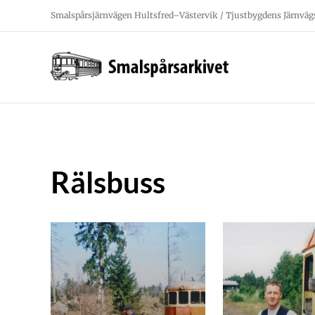
Fortsätt
Smalspårsjärnvägen Hultsfred–Västervik / Tjustbygdens Järnväg
till
innehållet
Rälsbuss