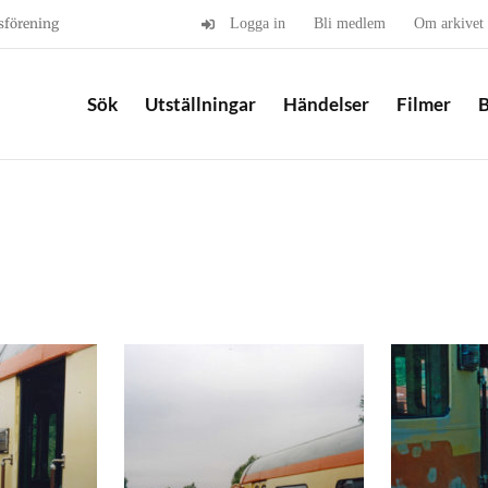
sförening
Logga in
Bli medlem
Om arkivet
Sök
Utställningar
Händelser
Filmer
B