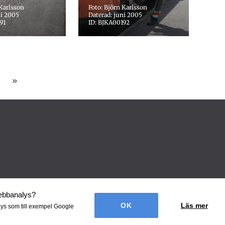
 Karlsson
Foto: Björn Karlsson
ni 2005
Daterad: juni 2005
91
ID: BJKA00192
»
webbanalys
?
Läs mer
lys som till exempel Google