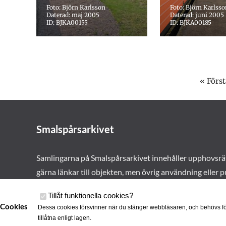
Foto: Björn Karlsson
Foto: Björn Karlss
Daterad: maj 2005
Daterad: juni 2005
ID: BJKA00155
ID: BJKA00185
« Först
Smalspårsarkivet
Samlingarna på Smalspårsarkivet innehåller upphovsrä
gärna länkar till objekten, men övrig användning eller p
vårt tillstånd. Läs mer om våra
användarvillkor här
.
Tillåt funktionella cookies
?
Cookies
Dessa cookies försvinner när du stänger webbläsaren, och behövs fö
tillåtna enligt lagen.
Cookies