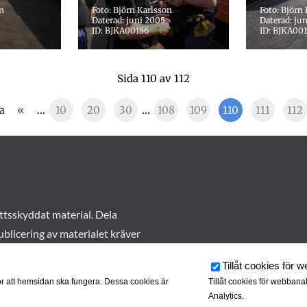
on
Foto: Björn Karlsson
Foto: Björn
Daterad: juni 2005
Daterad: ju
ID: BJKA00186
ID: BJKA001
Sida 110 av 112
a
«
...
10
20
30
...
108
109
110
111
112
ttsskyddat material. Dela
ublicering av materialet kräver
Tillåt cookies för 
r att hemsidan ska fungera. Dessa cookies är
Tillåt cookies för webbana
Analytics.