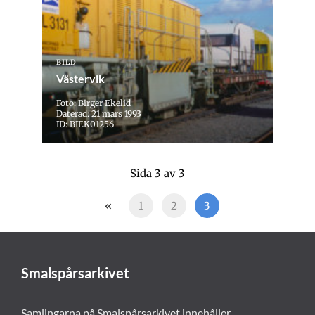
BILD
Västervik
Foto: Birger Ekelid
Daterad: 21 mars 1993
ID: BIEK01256
Sida 3 av 3
«
1
2
3
Smalspårsarkivet
Samlingarna på Smalspårsarkivet innehåller