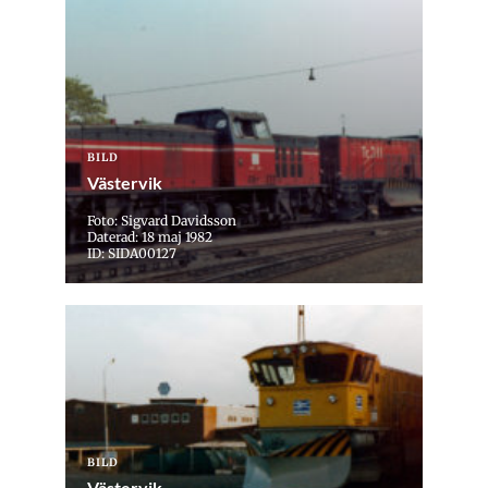
BILD
Västervik
Foto: Sigvard Davidsson
Daterad: 18 maj 1982
ID: SIDA00127
BILD
Västervik