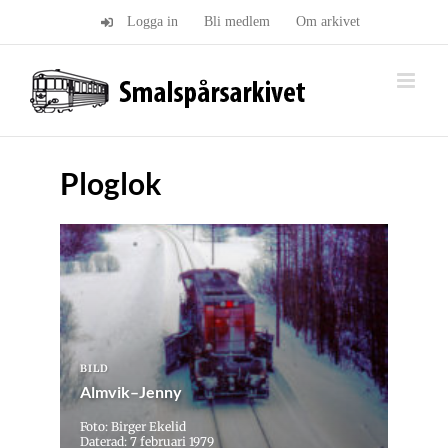
Fortsätt
Logga in
Bli medlem
Om arkivet
till
innehållet
Ploglok
BILD
Almvik–Jenny
Foto: Birger Ekelid
Daterad: 7 februari 1979