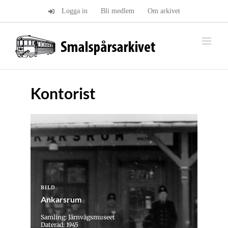
Fortsätt
Logga in
Bli medlem
Om arkivet
till
innehållet
Kontorist
BILD
Ankarsrum
Samling: Järnvägsmuseet
Daterad: 1945