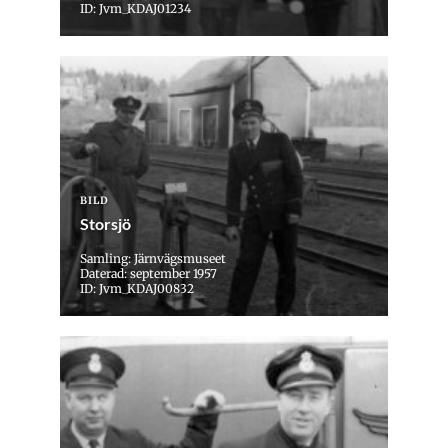
ID: Jvm_KDAJ01234
BILD
Storsjö
Samling: Järnvägsmuseet
Daterad: september 1957
ID: Jvm_KDAJ00832