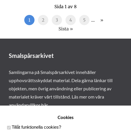
Sida 1 av 8
1
2
3
4
5
...
»
Sista »
Smalspårsarkivet
Samlingarna på Smalspårsarkivet innehåller
upphovsrättsskyddat material. Dela gärna länkar till
objekten, men övrig användning eller publicering av
materialet kräver vårt tillstånd. Läs mer om våra
användarvillkor här
.
Cookies
Tillåt funktionella cookies
?