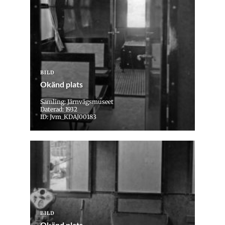
BILD
Okänd plats
Samling: Järnvägsmuseet
Daterad: 1932
ID: Jvm_KDAJ00183
BILD
Okänd plats