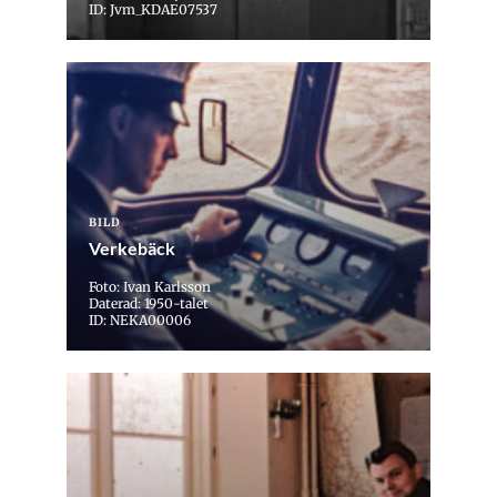
ID: Jvm_KDAE07537
BILD
Verkebäck
Foto: Ivan Karlsson
Daterad: 1950-talet
ID: NEKA00006