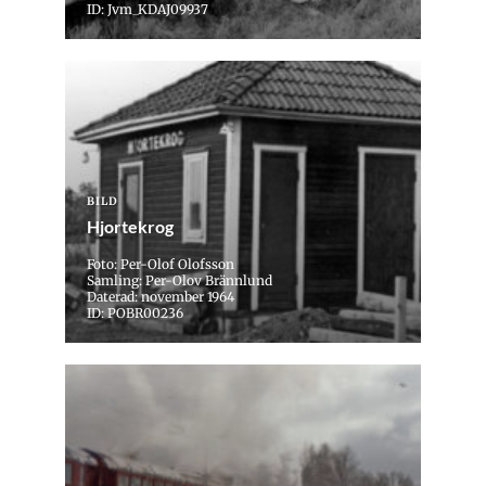
ID: Jvm_KDAJ09937
BILD
Hjortekrog
Foto: Per-Olof Olofsson
Samling: Per-Olov Brännlund
Daterad: november 1964
ID: POBR00236