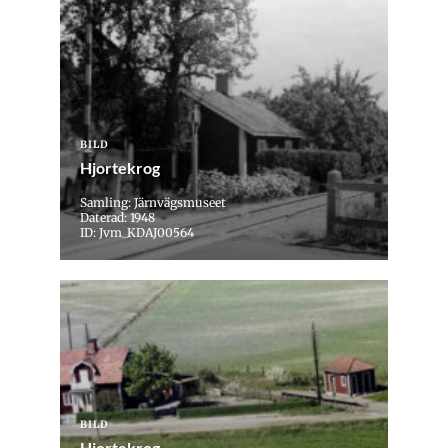
BILD
Hjortekrog
Samling: Järnvägsmuseet
Daterad: 1948
ID: Jvm_KDAJ00564
BILD
Hjortekrog