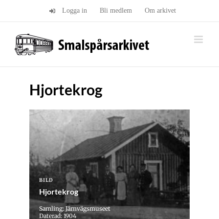
Fortsätt
Logga in
Bli medlem
Om arkivet
till
innehållet
Hjortekrog
BILD
Hjortekrog
Samling: Järnvägsmuseet
Daterad: 1904