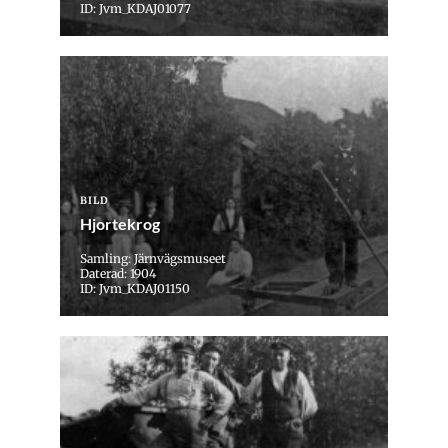
ID: Jvm_KDAJ01077
BILD
Hjortekrog
Samling: Järnvägsmuseet
Daterad: 1904
ID: Jvm_KDAJ01150