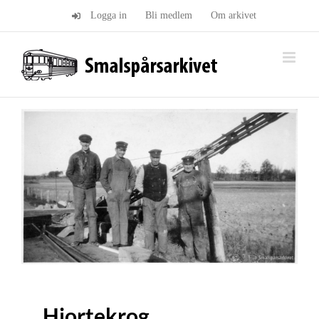
Fortsätt
Logga in
Bli medlem
Om arkivet
till
innehållet
Hjortekrog