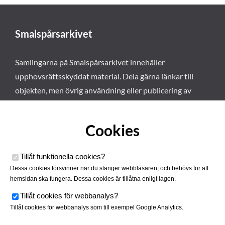
Smalspårsarkivet
Samlingarna på Smalspårsarkivet innehåller
upphovsrättsskyddat material. Dela gärna länkar till
objekten, men övrig användning eller publicering av
materialet kräver vårt tillstånd. Läs mer om våra
användarvillkor här
.
Cookies
Tillåt funktionella cookies
?
Dessa cookies försvinner när du stänger webbläsaren, och behövs för att
hemsidan ska fungera. Dessa cookies är tillåtna enligt lagen.
Tillåt cookies för webbanalys
?
Tillåt cookies för webbanalys som till exempel Google Analytics.