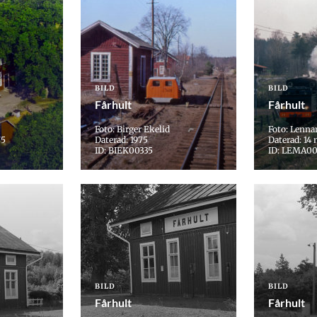
BILD
BILD
Fårhult
Fårhult
Foto: Birger Ekelid
Foto: Lenna
75
Daterad: 1975
Daterad: 14 
ID: BIEK00335
ID: LEMA00
BILD
BILD
Fårhult
Fårhult