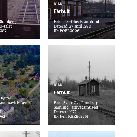
BILD
Fårhult
 Blomberg
Foto: Per-Olov Brännlund
0-talet
Daterad: 27 april 1970
0087
ID: POBR00061
BILD
Fårhult
Digital
andinavisk Aero-
Foto: Sven-Ove Lundberg
Samling: Järnvägsmuseet
1
Daterad: 1972
062
ID: Jvm_KBEB03751