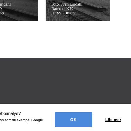
Lindahl
Foto: Sven Lindahl
79
Daterad: 1979
258
ID: SVLI00259
webbanalys
?
Läs mer
lys som till exempel Google