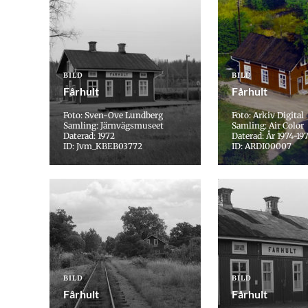
BILD
BILD
Fårhult
Fårhult
Foto: Sven-Ove Lundberg
Foto: Arkiv Digital
Samling: Järnvägsmuseet
Samling: Air Color
Daterad: 1972
Daterad: År 1974-19
ID: Jvm_KBEB03772
ID: ARDI00007
BILD
BILD
Fårhult
Fårhult