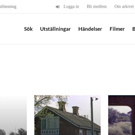
sförening
Logga in
Bli medlem
Om arkivet
Sök
Utställningar
Händelser
Filmer
B