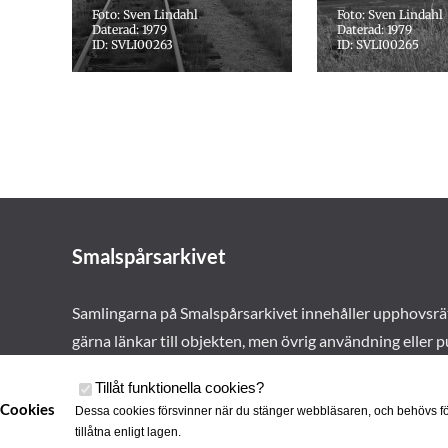
Foto: Sven Lindahl
Foto: Sven Lindahl
Daterad: 1979
Daterad: 1979
ID: SVLI00263
ID: SVLI00265
Smalspårsarkivet
Samlingarna på Smalspårsarkivet innehåller upphovsrä
gärna länkar till objekten, men övrig användning eller p
vårt tillstånd. Läs mer om våra
användarvillkor här
.
Tillåt funktionella cookies
?
Cookies
Dessa cookies försvinner när du stänger webbläsaren, och behövs fö
tillåtna enligt lagen.
Cookies