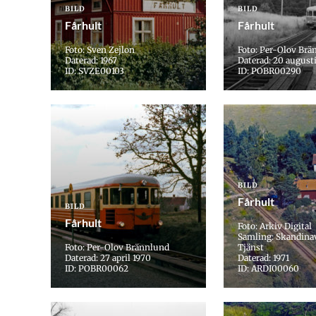
BILD
BILD
Fårhult
Fårhult
Foto: Sven Zejlon
Foto: Per-Olov Brä
Daterad: 1967
Daterad: 20 augusti
ID: SVZE00103
ID: POBR00290
BILD
Fårhult
BILD
Fårhult
Foto: Arkiv Digital
Samling: Skandina
Foto: Per-Olov Brännlund
Tjänst
Daterad: 27 april 1970
Daterad: 1971
ID: POBR00062
ID: ARDI00060