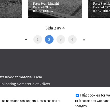
Foto: Sven Lindahl
Foto: Sven 
Daterad: 1979
Daterad: 19
ID: SVLI00254
ID: SVLI00
Sida 2 av 4
«
1
2
3
4
»
ttsskyddat material. Dela
ublicering av materialet kräver
Tillåt cookies för 
r att hemsidan ska fungera. Dessa cookies är
Tillåt cookies för webbana
Analytics.