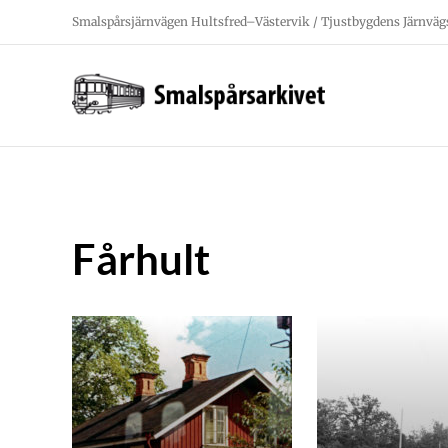
Fortsätt
Smalspårsjärnvägen Hultsfred–Västervik / Tjustbygdens Järnväg
till
innehållet
Fårhult