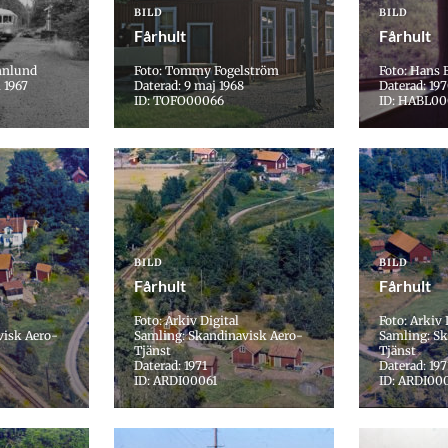
BILD
BILD
Fårhult
Fårhult
nnlund
Foto: Tommy Fogelström
Foto: Hans
 1967
Daterad: 9 maj 1968
Daterad: 197
ID: TOFO00066
ID: HABL0
BILD
BILD
Fårhult
Fårhult
Foto: Arkiv Digital
Foto: Arkiv 
visk Aero-
Samling: Skandinavisk Aero-
Samling: Sk
Tjänst
Tjänst
Daterad: 1971
Daterad: 197
ID: ARDI00061
ID: ARDI00