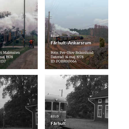
BILD
Fårhult–Ankarsrum
rt Malmsten
Foto: Per-Olov Brännlund
maj 1978
Daterad: 14 maj 1978
137
ID: POBR00064
BILD
Fårhult