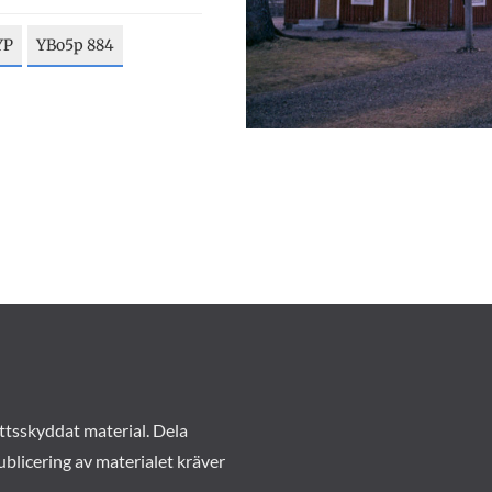
YP
YBo5p 884
ttsskyddat material. Dela
ublicering av materialet kräver