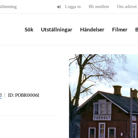
sförening
Logga in
Bli medlem
Om arkivet
Sök
Utställningar
Händelser
Filmer
B
d
ID: POBR00061