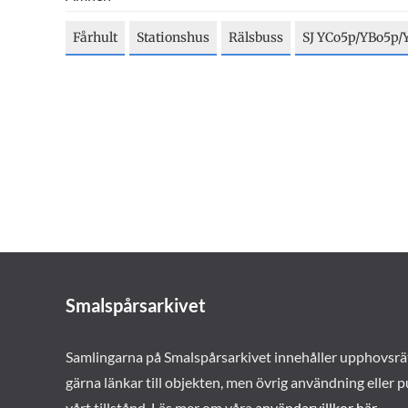
Fårhult
Stationshus
Rälsbuss
SJ YCo5p/YBo5p/
Smalspårsarkivet
Samlingarna på Smalspårsarkivet innehåller upphovsrä
gärna länkar till objekten, men övrig användning eller p
vårt tillstånd. Läs mer om våra
användarvillkor här
.