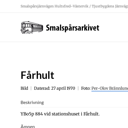
Fortsätt
Smalspårsjärnvägen Hultsfred–Västervik / Tjustbygdens Järnväg
till
innehållet
Fårhult
Bild
Daterad: 27 april 1970
Foto:
Per-Olov Brännlun
Beskrivning
YBo5p 884 vid stationshuset i Fårhult.
Ämnen