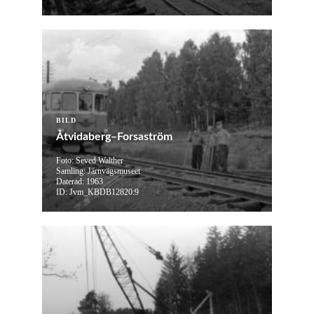
BILD
Åtvidaberg–Forsaström
Foto: Seved Walther
Samling: Järnvägsmuseet
Daterad: 1963
ID: Jvm_KBDB12820:9