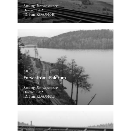
Samling: Järnvägsmuseet
Daterad: 1962
ID: Jvm_KDAJ01048
BILD
Forsaström–Falerum
Samling: Järnvägsmuseet
Daterad: 1962
ID: Jvm_KDAJ01013