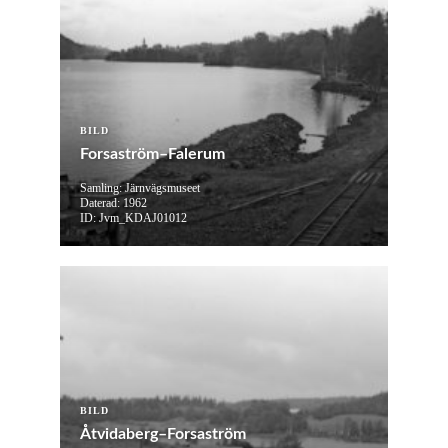
BILD
Forsaström–Falerum
Samling: Järnvägsmuseet
Daterad: 1962
ID: Jvm_KDAJ01012
BILD
Åtvidaberg–Forsaström