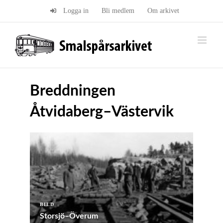
Fortsätt
Logga in
Bli medlem
Om arkivet
till
innehållet
Breddningen
Åtvidaberg–Västervik
BILD
Storsjö–Överum