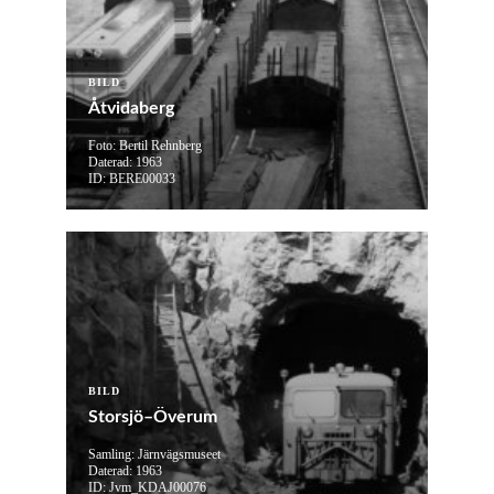
BILD
Åtvidaberg
Foto: Bertil Rehnberg
Daterad: 1963
ID: BERE00033
BILD
Storsjö–Överum
Samling: Järnvägsmuseet
Daterad: 1963
ID: Jvm_KDAJ00076