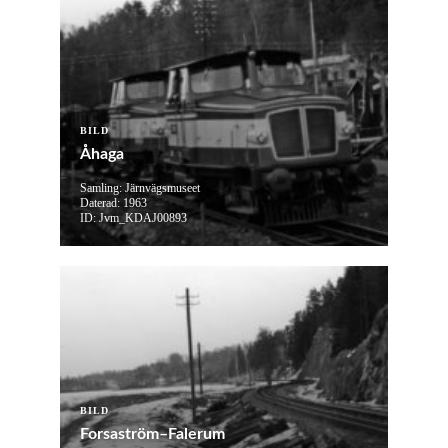
BILD
Åhaga
Samling: Järnvägsmuseet
Daterad: 1963
ID: Jvm_KDAJ00893
BILD
Forsaström–Falerum