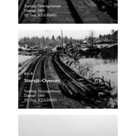
Samling: Järnvägsmuseet
Daterad: 1960
ID: Jvm_KDAJ00801
BILD
Storsjö–Överum
Samling: Järnvägsmuseet
Daterad: 1960
ID: Jvm_KDAJ00802