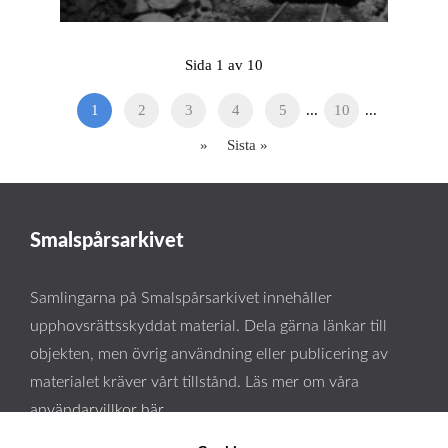
Sida 1 av 10
1
2
3
4
5
...
10
...
»
Sista »
Smalspårsarkivet
Samlingarna på Smalspårsarkivet innehåller
upphovsrättsskyddat material. Dela gärna länkar till
objekten, men övrig användning eller publicering av
materialet kräver vårt tillstånd. Läs mer om våra
användarvillkor här
.