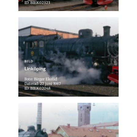
ID: BIEK02323
BILD
Linköping
Foto: Birger Ekelid
Daterad: 27 juni 1987
ID: BIEK02048