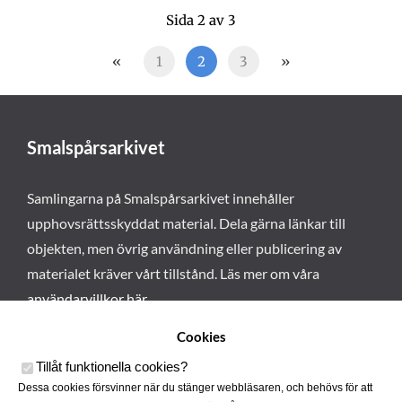
Sida 2 av 3
«
1
2
3
»
Smalspårsarkivet
Samlingarna på Smalspårsarkivet innehåller
upphovsrättsskyddat material. Dela gärna länkar till
objekten, men övrig användning eller publicering av
materialet kräver vårt tillstånd. Läs mer om våra
användarvillkor här
.
Cookies
Tillåt funktionella cookies
?
Dessa cookies försvinner när du stänger webbläsaren, och behövs för att