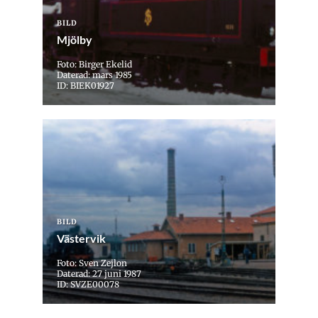
BILD
Mjölby
Foto: Birger Ekelid
Daterad: mars 1985
ID: BIEK01927
BILD
Västervik
Foto: Sven Zejlon
Daterad: 27 juni 1987
ID: SVZE00078