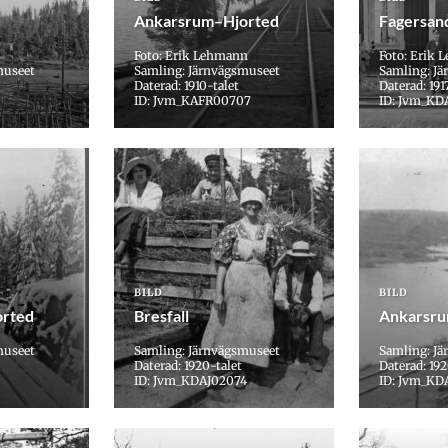
Ankarsrum–Hjorted
Fagersan
Foto: Erik Lehmann
Foto: Erik
museet
Samling: Järnvägsmuseet
Samling: J
Daterad: 1910-talet
Daterad: 191
ID: Jvm_KAFR00707
ID: Jvm_KD
BILD
BILD
rted
Bresfall
Ankarsru
museet
Samling: Järnvägsmuseet
Samling: J
Daterad: 1920-talet
Daterad: 192
ID: Jvm_KDAJ02074
ID: Jvm_KD