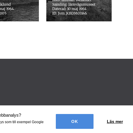
iklund
Samling: Järnvägsmuseet
maj 1964
Daterad: 10 maj 1964
0005
ID: Jvm_KBDM03146
webbanalys
?
Läs mer
lys som till exempel Google