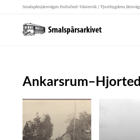
Fortsätt
Smalspårsjärnvägen Hultsfred–Västervik / Tjustbygdens Järnväg
till
innehållet
Ankarsrum–Hjorte