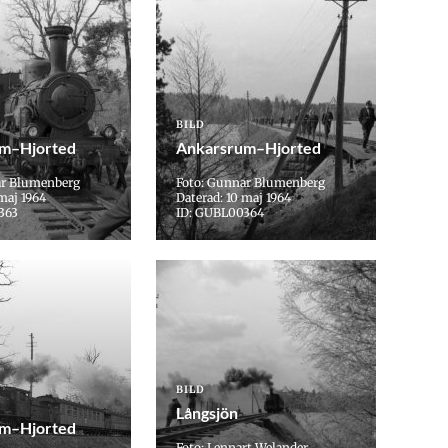
BILD
m–Hjorted
Ankarsrum–Hjorted
ar Blumenberg
Foto: Gunnar Blumenberg
maj 1964
Daterad: 10 maj 1964
363
ID: GUBL00364
BILD
Långsjön
m–Hjorted
Foto: Lennart Welander