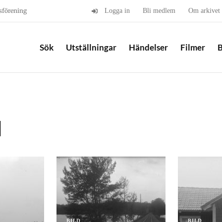
sförening
Logga in
Bli medlem
Om arkivet
Sök
Utställningar
Händelser
Filmer
B
d
BILD
BILD