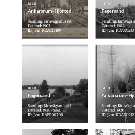
BILD
BILD
Ankarsrum–Hjorted
Fagersand
Samling: Järnvägsmuseet
Samling: Järnvägs
Daterad: 1903
Daterad: 1904
ID: Jvm_KCAC18189
ID: Jvm_KDAJ01933
BILD
BILD
Fagersand
Ankarsrum–Hjo
Samling: Järnvägsmuseet
Samling: Järnvägs
Daterad: 1920-talet
Daterad: 1920
ID: Jvm_KAFR00708
ID: Jvm_KDAJ01912