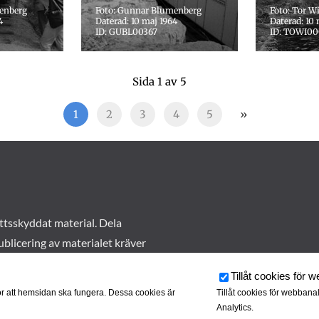
enberg
Foto: Gunnar Blumenberg
Foto: Tor W
4
Daterad: 10 maj 1964
Daterad: 10 
ID: GUBL00367
ID: TOWI0
Sida 1 av 5
1
2
3
4
5
»
ttsskyddat material. Dela
ublicering av materialet kräver
Tillåt cookies för 
r att hemsidan ska fungera. Dessa cookies är
Tillåt cookies för webbana
Analytics.