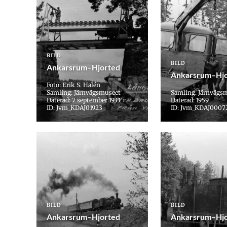
BILD
BILD
Ankarsrum–Hjorted
Ankarsrum–Hjo
Foto: Erik S. Halén
Samling: Järnvägsmuseet
Samling: Järnvägs
Daterad: 7 september 1933
Daterad: 1959
ID: Jvm_KDAJ01923
ID: Jvm_KDAJ0007
BILD
BILD
Ankarsrum–Hjorted
Ankarsrum–Hjo