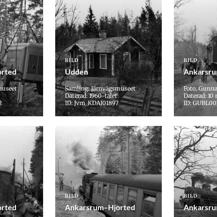
BILD
BILD
rted
Udden
Ankarsru
museet
Samling: Järnvägsmuseet
Foto: Gunn
Daterad: 1960-talet
Daterad: 10 
2
ID: Jvm_KDAJ01897
ID: GUBL00
BILD
BILD
rted
Ankarsrum–Hjorted
Ankarsru