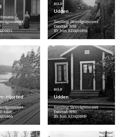
BILD
d
Udden
 Lehmann
ärnvägsmuseet
Samling: Järnvägsmuseet
7
Daterad: 1918
AJ01932
ID: Jvm_KDAJ01858
BILD
m–Hjorted
Udden
ärnvägsmuseet
Samling: Järnvägsmuseet
0-talet
Daterad: 1930
AJ01866
ID: Jvm_KDAJ01919