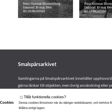
Foto: Gunnar Blumenberg
Foto: Gunnar Blum
Daterad: 10 maj 1964
Daterad: 10 maj 196
ID: GUBL00365
ID: GUBL00366
Smalspårsarkivet
Samlingarna på Smalspårsarkivet innehåller upphovsrä
gärna länkar till objekten, men övrig användning eller p
vårt tillstånd. Läs mer om våra
användarvillkor här
.
Tillåt funktionella cookies
?
Cookies
Dessa cookies försvinner när du stänger webbläsaren, och behövs fö
tillåtna enligt lagen.
Cookies