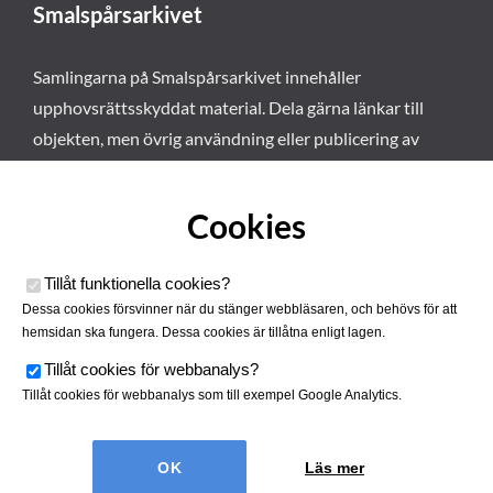
Smalspårsarkivet
Samlingarna på Smalspårsarkivet innehåller
upphovsrättsskyddat material. Dela gärna länkar till
objekten, men övrig användning eller publicering av
materialet kräver vårt tillstånd. Läs mer om våra
användarvillkor här
.
Cookies
Tillåt funktionella cookies
?
Dessa cookies försvinner när du stänger webbläsaren, och behövs för att
hemsidan ska fungera. Dessa cookies är tillåtna enligt lagen.
Tillåt cookies för webbanalys
?
Tillåt cookies för webbanalys som till exempel Google Analytics.
Smalspårsarkivet drivs av
Tjustbygdens Järnvägsförening
Läs mer
| Utvecklad av
Hamrén Webbyrå