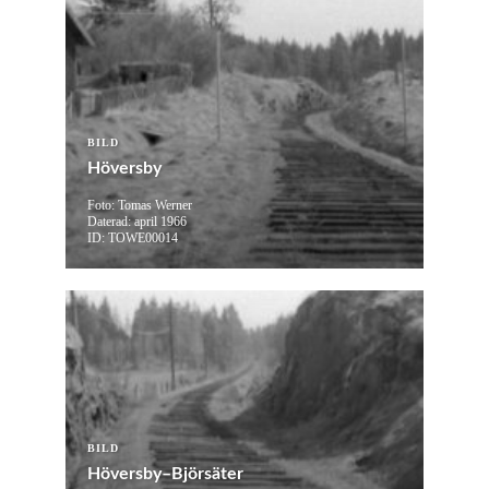
BILD
Höversby
Foto: Tomas Werner
Daterad: april 1966
ID: TOWE00014
BILD
Höversby–Björsäter