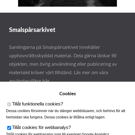
Smalspårsarkivet
Samlingarna på Smalspårsarkivet innehåller
upphovsrättsskyddat material. Dela gärna länkar till
objekten, men övrig användning eller publicering av
materialet kräver vårt tillstånd. Läs mer om våra
användarvillkor här
.
Cookies
Tillåt funktionella cookies
?
Dessa cookies försvinner när du stänger webbläsaren, och behövs för att
hemsidan ska fungera. Dessa cookies är tillåtna enligt lagen.
Tillåt cookies för webbanalys
?
Tillåt cookies för webbanalys som till exempel Google Analytics.