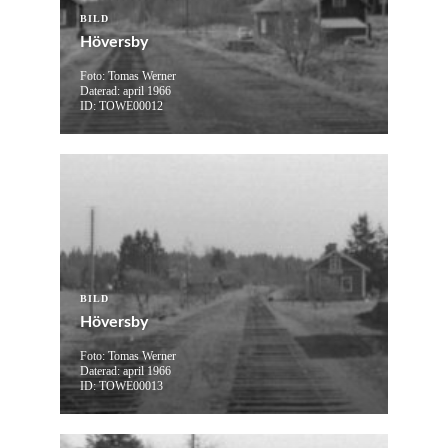
BILD
Höversby
Foto: Tomas Werner
Daterad: april 1966
ID: TOWE00012
BILD
Höversby
Foto: Tomas Werner
Daterad: april 1966
ID: TOWE00013