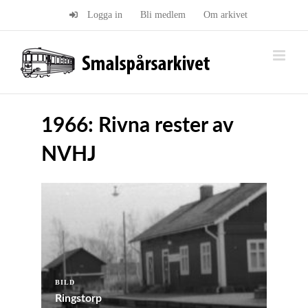
Fortsätt
Logga in
Bli medlem
Om arkivet
till
innehållet
1966: Rivna rester av
NVHJ
BILD
Ringstorp