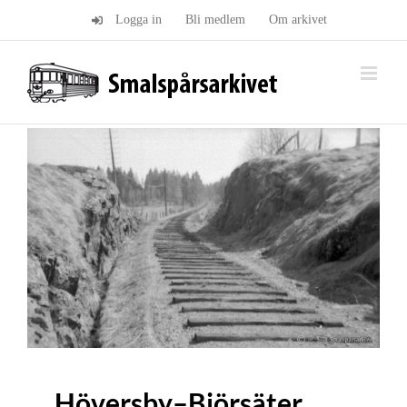
Fortsätt
Logga in
Bli medlem
Om arkivet
till
innehållet
Höversby–Björsäter