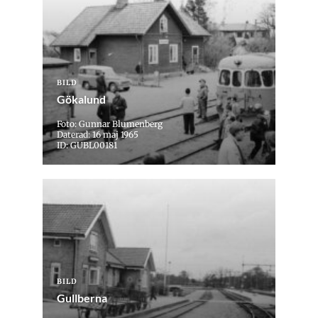
BILD
Gökalund
Foto: Gunnar Blumenberg
Daterad: 16 maj 1965
ID: GUBL00181
BILD
Gullberna