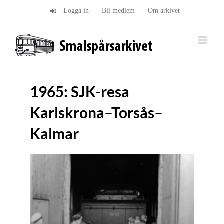
Fortsätt
Logga in
Bli medlem
Om arkivet
till
innehållet
1965: SJK-resa
Karlskrona–Torsås–
Kalmar