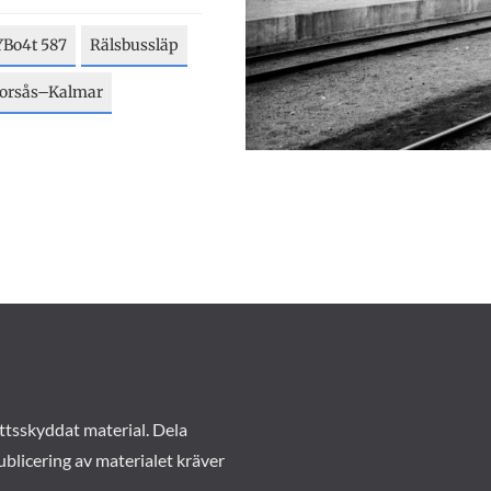
YBo4t 587
Rälsbussläp
–Torsås–Kalmar
ttsskyddat material. Dela
ublicering av materialet kräver