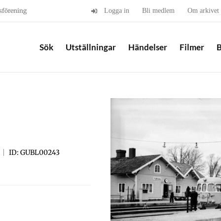
sförening
Logga in
Bli medlem
Om arkivet
Sök
Utställningar
Händelser
Filmer
B
ID: GUBL00243