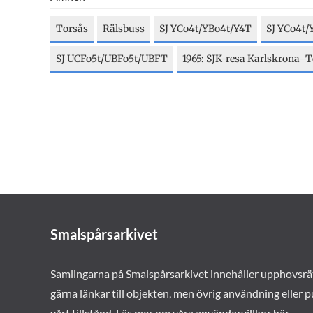
Torsås
Rälsbuss
SJ YCo4t/YBo4t/Y4T
SJ YCo4t/
SJ UCFo5t/UBFo5t/UBFT
1965: SJK-resa Karlskrona
Smalspårsarkivet
Samlingarna på Smalspårsarkivet innehåller upphovsrä
gärna länkar till objekten, men övrig användning eller p
vårt tillstånd. Läs mer om våra
användarvillkor här
.