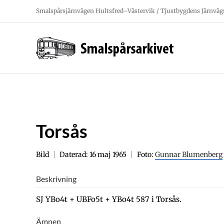
Fortsätt
Smalspårsjärnvägen Hultsfred–Västervik / Tjustbygdens Järnväg
till
innehållet
Torsås
Bild
Daterad: 16 maj 1965
Foto:
Gunnar Blumenberg
Beskrivning
SJ YBo4t + UBFo5t + YBo4t 587 i Torsås.
Ämnen