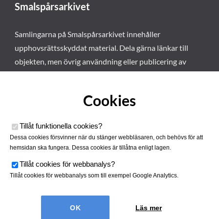
Smalspårsarkivet
Samlingarna på Smalspårsarkivet innehåller
upphovsrättsskyddat material. Dela gärna länkar till
objekten, men övrig användning eller publicering av
materialet kräver vårt tillstånd. Läs mer om våra
användarvillkor här
.
Cookies
Tillåt funktionella cookies
?
Dessa cookies försvinner när du stänger webbläsaren, och behövs för att
hemsidan ska fungera. Dessa cookies är tillåtna enligt lagen.
Tillåt cookies för webbanalys
?
Tillåt cookies för webbanalys som till exempel Google Analytics.
Smalspårsarkivet drivs av
Tjustbygdens Järnvägsförening
Läs mer
| Utvecklad av
Hamrén Webbyrå