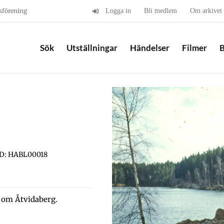
sförening
Logga in
Bli medlem
Om arkivet
Sök
Utställningar
Händelser
Filmer
B
ID: HABL00018
t om Åtvidaberg.