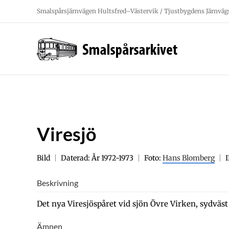
Fortsätt
Smalspårsjärnvägen Hultsfred–Västervik / Tjustbygdens Järnväg
till
innehållet
Viresjö
Bild
Daterad: År 1972-1973
Foto:
Hans Blomberg
Beskrivning
Det nya Viresjöspåret vid sjön Övre Virken, sydväs
Ämnen