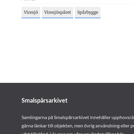
Viresjö
Viresjöspåret
Spårbygge
Smalspårsarkivet
Samlingarna på Smalspårsarkivet innehåller upphovsrä
gärna länkar till objekten, men övrig användning eller p
vårt tillstånd. Läs mer om våra
användarvillkor här
.