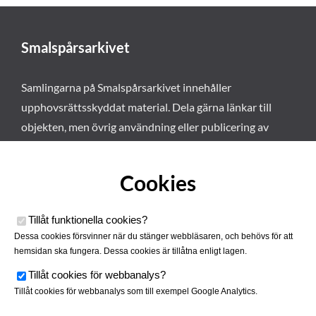
Smalspårsarkivet
Samlingarna på Smalspårsarkivet innehåller
upphovsrättsskyddat material. Dela gärna länkar till
objekten, men övrig användning eller publicering av
materialet kräver vårt tillstånd. Läs mer om våra
användarvillkor här
.
Cookies
Tillåt funktionella cookies
?
Dessa cookies försvinner när du stänger webbläsaren, och behövs för att
hemsidan ska fungera. Dessa cookies är tillåtna enligt lagen.
Tillåt cookies för webbanalys
?
Tillåt cookies för webbanalys som till exempel Google Analytics.