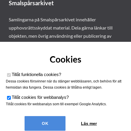
Smalspårsarkivet
Samlingarna på Smalspårsarkivet innehåller
upphovsrättsskyddat material. Dela gärna länkar till
objekten, men övrig användning eller publicering av
materialet kräver vårt tillstånd. Läs mer om våra
användarvillkor här
.
Cookies
Tillåt funktionella cookies
?
Dessa cookies försvinner när du stänger webbläsaren, och behövs för att
hemsidan ska fungera. Dessa cookies är tillåtna enligt lagen.
Tillåt cookies för webbanalys
?
Tillåt cookies för webbanalys som till exempel Google Analytics.
Smalspårsarkivet drivs av
Tjustbygdens Järnvägsförening
Läs mer
| Utvecklad av
Hamrén Webbyrå