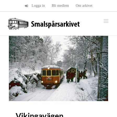
Fortsätt
Logga in
Bli medlem
Om arkivet
till
innehållet
Vikingavägen