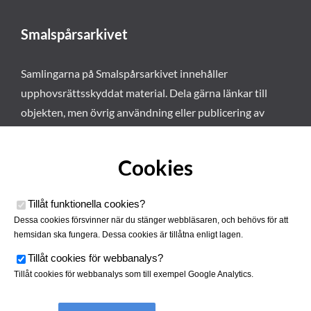
Smalspårsarkivet
Samlingarna på Smalspårsarkivet innehåller
upphovsrättsskyddat material. Dela gärna länkar till
objekten, men övrig användning eller publicering av
materialet kräver vårt tillstånd. Läs mer om våra
användarvillkor här
.
Cookies
Tillåt funktionella cookies
?
Dessa cookies försvinner när du stänger webbläsaren, och behövs för att
hemsidan ska fungera. Dessa cookies är tillåtna enligt lagen.
Tillåt cookies för webbanalys
?
Tillåt cookies för webbanalys som till exempel Google Analytics.