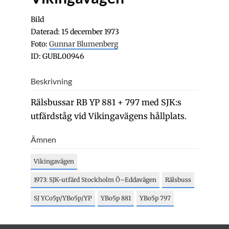
Bild
Daterad: 15 december 1973
Foto:
Gunnar Blumenberg
ID: GUBL00946
Beskrivning
Rälsbussar RB YP 881 + 797 med SJK:s
utfärdståg vid Vikingavägens hållplats.
Ämnen
Vikingavägen
1973: SJK-utfärd Stockholm Ö–Eddavägen
Rälsbuss
SJ YCo5p/YBo5p/YP
YBo5p 881
YBo5p 797