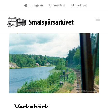
Fortsätt
Logga in
Bli medlem
Om arkivet
till
innehållet
Verkebäck