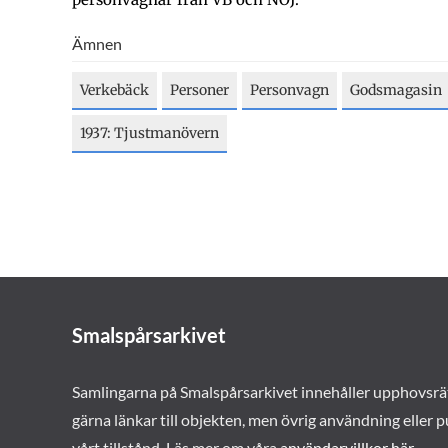
Ämnen
Verkebäck
Personer
Personvagn
Godsmagasin
1937: Tjustmanövern
Smalspårsarkivet
Samlingarna på Smalspårsarkivet innehåller upphovsrä
gärna länkar till objekten, men övrig användning eller p
vårt tillstånd. Läs mer om våra
användarvillkor här
.