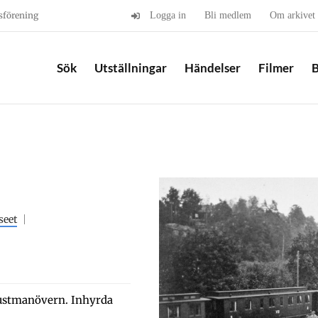
sförening
Logga in
Bli medlem
Om arkivet
Sök
Utställningar
Händelser
Filmer
B
seet
justmanövern. Inhyrda