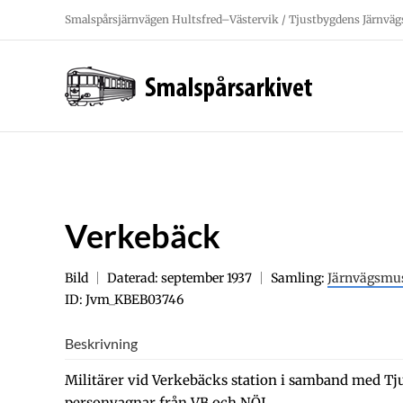
Fortsätt
Smalspårsjärnvägen Hultsfred–Västervik / Tjustbygdens Järnväg
till
innehållet
Verkebäck
Bild
Daterad: september 1937
Samling:
Järnvägsmu
ID: Jvm_KBEB03746
Beskrivning
Militärer vid Verkebäcks station i samband med T
personvagnar från VB och NÖJ.