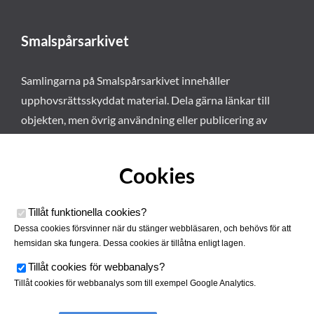
Smalspårsarkivet
Samlingarna på Smalspårsarkivet innehåller
upphovsrättsskyddat material. Dela gärna länkar till
objekten, men övrig användning eller publicering av
materialet kräver vårt tillstånd. Läs mer om våra
användarvillkor här
.
Cookies
Tillåt funktionella cookies
?
Dessa cookies försvinner när du stänger webbläsaren, och behövs för att
hemsidan ska fungera. Dessa cookies är tillåtna enligt lagen.
Tillåt cookies för webbanalys
?
Tillåt cookies för webbanalys som till exempel Google Analytics.