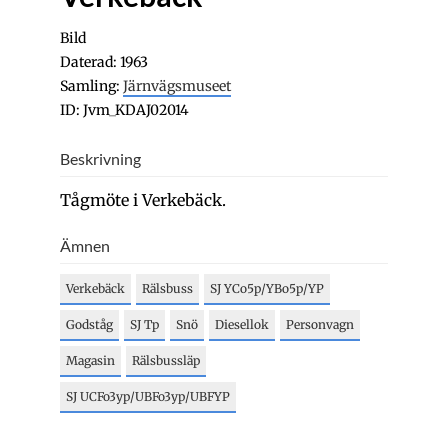
Bild
Daterad: 1963
Samling:
Järnvägsmuseet
ID: Jvm_KDAJ02014
Beskrivning
Tågmöte i Verkebäck.
Ämnen
Verkebäck
Rälsbuss
SJ YCo5p/YBo5p/YP
Godståg
SJ Tp
Snö
Diesellok
Personvagn
Magasin
Rälsbussläp
SJ UCFo3yp/UBFo3yp/UBFYP