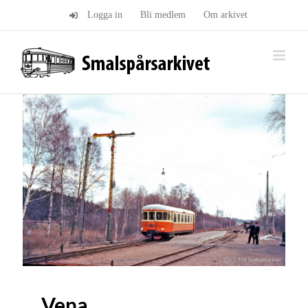
Fortsätt
Logga in
Bli medlem
Om arkivet
till
innehållet
Vena