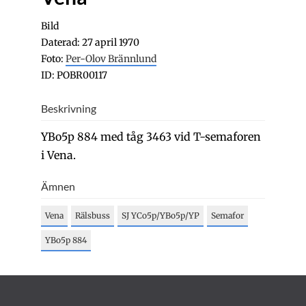
Bild
Daterad: 27 april 1970
Foto:
Per-Olov Brännlund
ID: POBR00117
Beskrivning
YBo5p 884 med tåg 3463 vid T-semaforen
i Vena.
Ämnen
Vena
Rälsbuss
SJ YCo5p/YBo5p/YP
Semafor
YBo5p 884