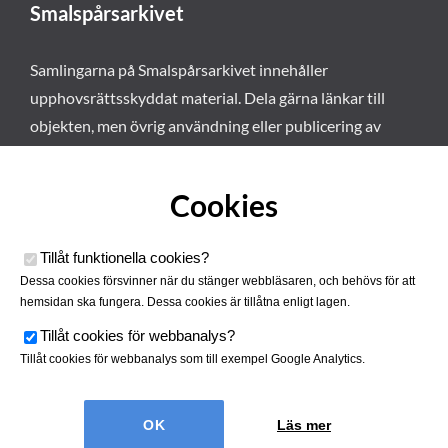
Smalspårsarkivet
Samlingarna på Smalspårsarkivet innehåller
upphovsrättsskyddat material. Dela gärna länkar till
objekten, men övrig användning eller publicering av
materialet kräver vårt tillstånd. Läs mer om våra
användarvillkor här
.
Cookies
Tillåt funktionella cookies
?
Dessa cookies försvinner när du stänger webbläsaren, och behövs för att
hemsidan ska fungera. Dessa cookies är tillåtna enligt lagen.
Tillåt cookies för webbanalys
?
Tillåt cookies för webbanalys som till exempel Google Analytics.
Smalspårsarkivet drivs av
Tjustbygdens Järnvägsförening
Läs mer
| Utvecklad av
Hamrén Webbyrå