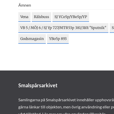
Ämnen
Vena
Rälsbuss
SJ YCo5p/YBo5p/YP
VB 5 / MÖJ 6 / SJ Yp 727/MTR53p 381/3101 "Sputnik"
S
Godsmagasin
YBo5p 893
Smalspårsarkivet
Samlingarna på Smalspårsarkivet innehåller upphovsrä
gärna länkar till objekten, men övrig användning eller p
vårt tillstånd. Läs mer om våra
användarvillkor här
.