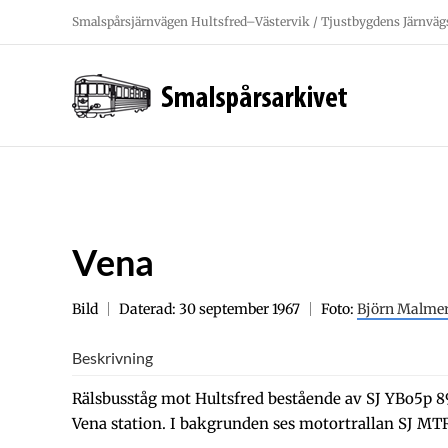
Fortsätt
Smalspårsjärnvägen Hultsfred–Västervik / Tjustbygdens Järnväg
till
innehållet
Vena
Bild
Daterad: 30 september 1967
Foto:
Björn Malme
Beskrivning
Rälsbusståg mot Hultsfred bestående av SJ YBo5p 8
Vena station. I bakgrunden ses motortrallan SJ MT