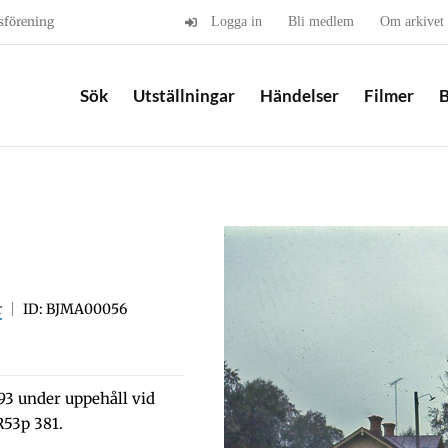
sförening
Logga in
Bli medlem
Om arkivet
Sök
Utställningar
Händelser
Filmer
B
r
ID: BJMA00056
93 under uppehåll vid
R53p 381.