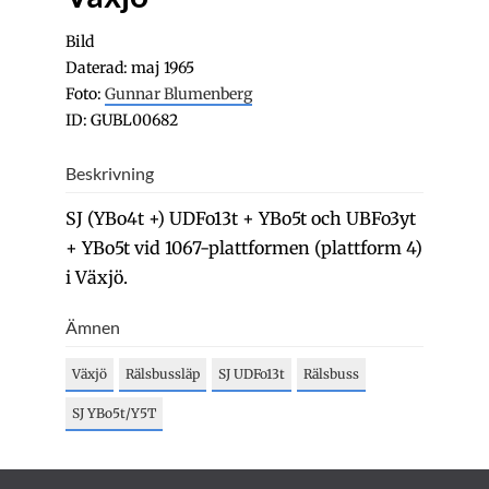
Bild
Daterad: maj 1965
Foto:
Gunnar Blumenberg
ID: GUBL00682
Beskrivning
SJ (YBo4t +) UDFo13t + YBo5t och UBFo3yt
+ YBo5t vid 1067-plattformen (plattform 4)
i Växjö.
Ämnen
Växjö
Rälsbussläp
SJ UDFo13t
Rälsbuss
SJ YBo5t/Y5T