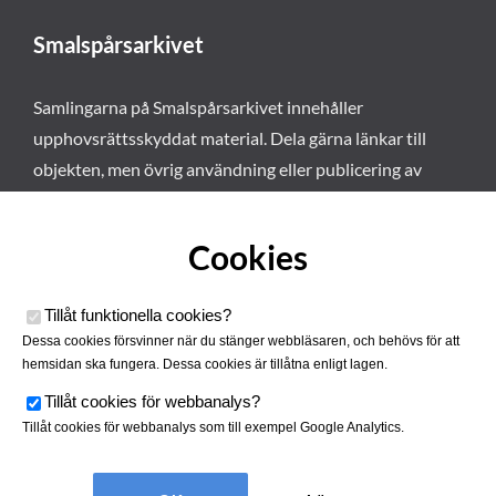
Smalspårsarkivet
Samlingarna på Smalspårsarkivet innehåller
upphovsrättsskyddat material. Dela gärna länkar till
objekten, men övrig användning eller publicering av
materialet kräver vårt tillstånd. Läs mer om våra
användarvillkor här
.
Cookies
Tillåt funktionella cookies
?
Dessa cookies försvinner när du stänger webbläsaren, och behövs för att
hemsidan ska fungera. Dessa cookies är tillåtna enligt lagen.
Tillåt cookies för webbanalys
?
Tillåt cookies för webbanalys som till exempel Google Analytics.
Smalspårsarkivet drivs av
Tjustbygdens Järnvägsförening