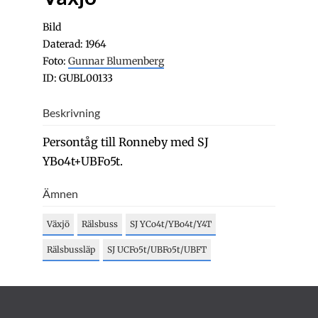
Bild
Daterad: 1964
Foto:
Gunnar Blumenberg
ID: GUBL00133
Beskrivning
Persontåg till Ronneby med SJ
YBo4t+UBFo5t.
Ämnen
Växjö
Rälsbuss
SJ YCo4t/YBo4t/Y4T
Rälsbussläp
SJ UCFo5t/UBFo5t/UBFT