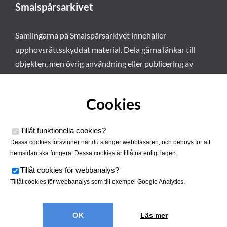
Smalspårsarkivet
Samlingarna på Smalspårsarkivet innehåller
upphovsrättsskyddat material. Dela gärna länkar till
objekten, men övrig användning eller publicering av
materialet kräver vårt tillstånd. Läs mer om våra
användarvillkor här
.
Cookies
Tillåt funktionella cookies
?
Dessa cookies försvinner när du stänger webbläsaren, och behövs för att
hemsidan ska fungera. Dessa cookies är tillåtna enligt lagen.
Tillåt cookies för webbanalys
?
Tillåt cookies för webbanalys som till exempel Google Analytics.
Smalspårsarkivet drivs av
Tjustbygdens Järnvägsförening
Läs mer
| Utvecklad av
Hamrén Webbyrå