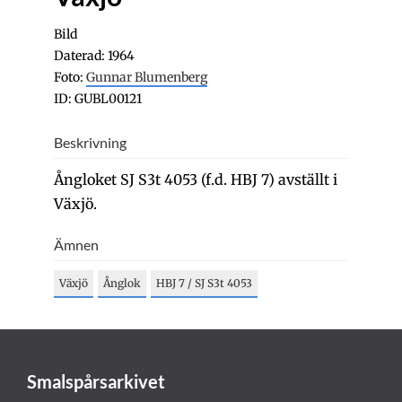
Bild
Daterad: 1964
Foto:
Gunnar Blumenberg
ID: GUBL00121
Beskrivning
Ångloket SJ S3t 4053 (f.d. HBJ 7) avställt i
Växjö.
Ämnen
Växjö
Ånglok
HBJ 7 / SJ S3t 4053
Smalspårsarkivet