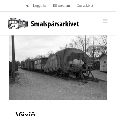
Fortsätt
Logga in
Bli medlem
Om arkivet
till
innehållet
Växjö