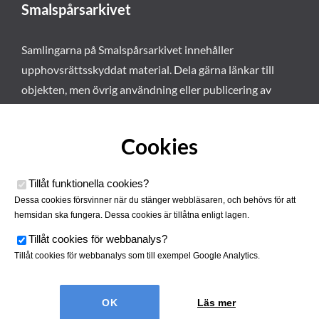
Smalspårsarkivet
Samlingarna på Smalspårsarkivet innehåller
upphovsrättsskyddat material. Dela gärna länkar till
objekten, men övrig användning eller publicering av
materialet kräver vårt tillstånd. Läs mer om våra
användarvillkor här
.
Cookies
Tillåt funktionella cookies
?
Dessa cookies försvinner när du stänger webbläsaren, och behövs för att
hemsidan ska fungera. Dessa cookies är tillåtna enligt lagen.
Tillåt cookies för webbanalys
?
Tillåt cookies för webbanalys som till exempel Google Analytics.
Smalspårsarkivet drivs av
Tjustbygdens Järnvägsförening
Läs mer
| Utvecklad av
Hamrén Webbyrå