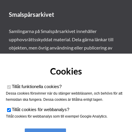
Smalspårsarkivet
Samlingarna på Smalspårsarkivet innehåller
upphovsrättsskyddat material. Dela gärna länkar till
objekten, men övrig användning eller publicering av
materialet kräver vårt tillstånd. Läs mer om våra
användarvillkor här
.
Cookies
Tillåt funktionella cookies
?
Dessa cookies försvinner när du stänger webbläsaren, och behövs för att
hemsidan ska fungera. Dessa cookies är tillåtna enligt lagen.
Tillåt cookies för webbanalys
?
Tillåt cookies för webbanalys som till exempel Google Analytics.