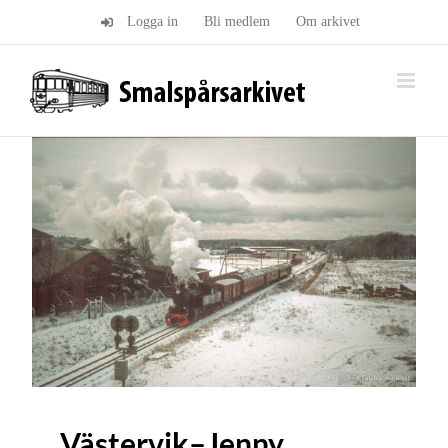
Fortsätt
Logga in
Bli medlem
Om arkivet
till
innehållet
Västervik–Jenny