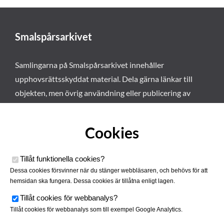
Smalspårsarkivet
Samlingarna på Smalspårsarkivet innehåller
upphovsrättsskyddat material. Dela gärna länkar till
objekten, men övrig användning eller publicering av
materialet kräver vårt tillstånd. Läs mer om våra
användarvillkor här
.
Cookies
Tillåt funktionella cookies
?
Dessa cookies försvinner när du stänger webbläsaren, och behövs för att
hemsidan ska fungera. Dessa cookies är tillåtna enligt lagen.
Tillåt cookies för webbanalys
?
Tillåt cookies för webbanalys som till exempel Google Analytics.