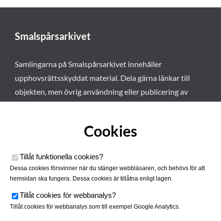
Smalspårsarkivet
Samlingarna på Smalspårsarkivet innehåller
upphovsrättsskyddat material. Dela gärna länkar till
objekten, men övrig användning eller publicering av
materialet kräver vårt tillstånd. Läs mer om våra
användarvillkor här
.
Cookies
Tillåt funktionella cookies
?
Dessa cookies försvinner när du stänger webbläsaren, och behövs för att
hemsidan ska fungera. Dessa cookies är tillåtna enligt lagen.
Tillåt cookies för webbanalys
?
Tillåt cookies för webbanalys som till exempel Google Analytics.