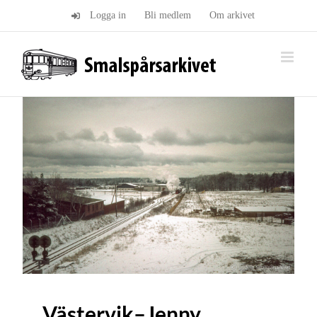
Fortsätt
Logga in
Bli medlem
Om arkivet
till
innehållet
Västervik–Jenny