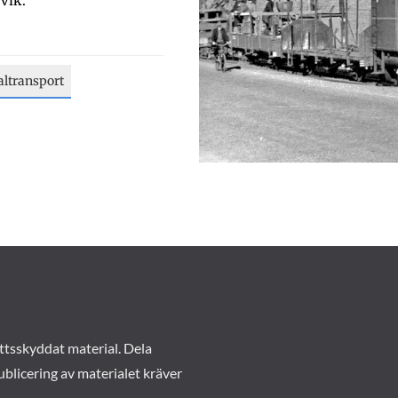
vik.
altransport
ttsskyddat material. Dela
ublicering av materialet kräver