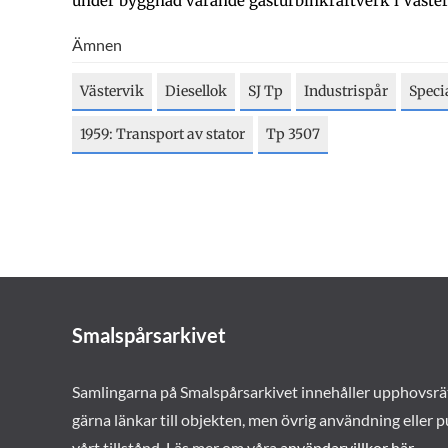
under byggnad varande gasturbinkraftverk i Väster
Ämnen
Västervik
Diesellok
SJ Tp
Industrispår
Speci
1959: Transport av stator
Tp 3507
Smalspårsarkivet
Samlingarna på Smalspårsarkivet innehåller upphovsrä
gärna länkar till objekten, men övrig användning eller p
vårt tillstånd. Läs mer om våra
användarvillkor här
.