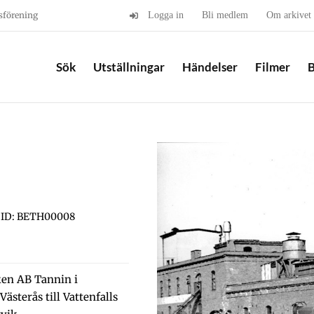
sförening
Logga in
Bli medlem
Om arkivet
Sök
Utställningar
Händelser
Filmer
B
ID: BETH00008
ken AB Tannin i
ästerås till Vattenfalls