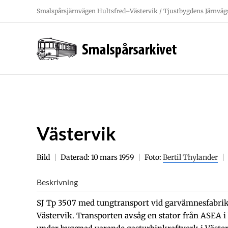
Fortsätt
Smalspårsjärnvägen Hultsfred–Västervik / Tjustbygdens Järnväg
till
innehållet
Västervik
Bild
Daterad: 10 mars 1959
Foto:
Bertil Thylander
Beskrivning
SJ Tp 3507 med tungtransport vid garvämnesfabri
Västervik. Transporten avsåg en stator från ASEA i V