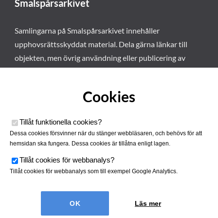
Smalspårsarkivet
Samlingarna på Smalspårsarkivet innehåller
upphovsrättsskyddat material. Dela gärna länkar till
objekten, men övrig användning eller publicering av
materialet kräver vårt tillstånd. Läs mer om våra
användarvillkor här
.
Cookies
Tillåt funktionella cookies
?
Dessa cookies försvinner när du stänger webbläsaren, och behövs för att
hemsidan ska fungera. Dessa cookies är tillåtna enligt lagen.
Tillåt cookies för webbanalys
?
Tillåt cookies för webbanalys som till exempel Google Analytics.
Smalspårsarkivet drivs av
Tjustbygdens Järnvägsförening
Läs mer
| Utvecklad av
Hamrén Webbyrå
Cookies