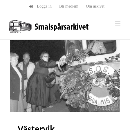
Fortsätt
Logga in
Bli medlem
Om arkivet
till
innehållet
Västervik